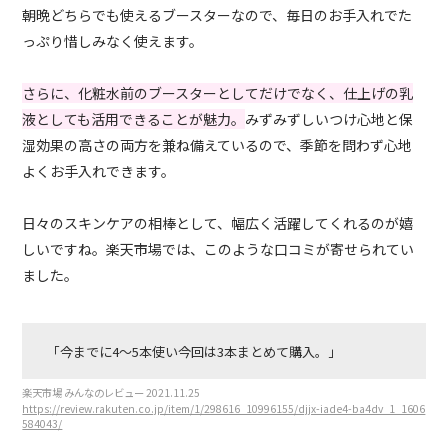
朝晩どちらでも使えるブースターなので、毎日のお手入れでた
っぷり惜しみなく使えます。
さらに、化粧水前のブースターとしてだけでなく、仕上げの乳
液としても活用できることが魅力。
みずみずしいつけ心地と保
湿効果の高さの両方を兼ね備えているので、季節を問わず心地
よくお手入れできます。
日々のスキンケアの相棒として、幅広く活躍してくれるのが嬉
しいですね。楽天市場では、このような口コミが寄せられてい
ました。
「今までに4～5本使い今回は3本まとめて購入。」
楽天市場 みんなのレビュー 2021.11.25
https://review.rakuten.co.jp/item/1/298616_10996155/djjx-iade4-ba4dv_1_1606
584043/