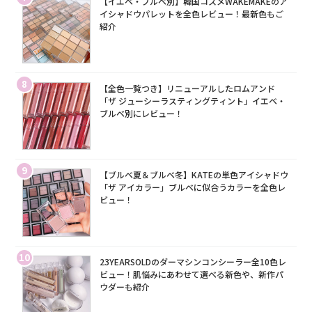
【イエベ・ブルベ別】韓国コスメWAKEMAKEのア
イシャドウパレットを全色レビュー！最新色もご
紹介
8
【全色一覧つき】リニューアルしたロムアンド
「ザ ジューシーラスティングティント」イエベ・
ブルベ別にレビュー！
9
【ブルベ夏＆ブルベ冬】KATEの単色アイシャドウ
「ザ アイカラー」ブルベに似合うカラーを全色レ
ビュー！
10
23YEARSOLDのダーマシンコンシーラー全10色レ
ビュー！肌悩みにあわせて選べる新色や、新作パ
ウダーも紹介