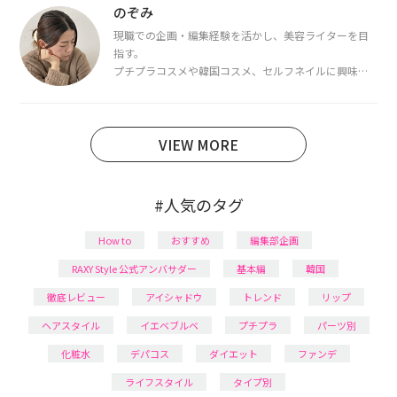
断・骨格診断によるイメージコンサルティングも行っ
のぞみ
ています。
現職での企画・編集経験を活かし、美容ライターを目
指す。
プチプラコスメや韓国コスメ、セルフネイルに興味が
あり、美容系SNSや動画で最新情報をチェック。家事や
育児の合間に取り入れられる時短美容テクも実践中。
日本化粧品検定1級保有。
VIEW MORE
#人気のタグ
How to
おすすめ
編集部企画
RAXY Style 公式アンバサダー
基本編
韓国
徹底レビュー
アイシャドウ
トレンド
リップ
ヘアスタイル
イエベブルベ
プチプラ
パーツ別
化粧水
デパコス
ダイエット
ファンデ
ライフスタイル
タイプ別