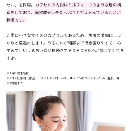
セル」を採用。
カプセルの内側はミルフィーユのような層の構
造をしており、美容成分
をたっぷりと抱え込んでいることが
※
2
特徴です。
非常に小さなサイズのカプセルであるため、角層の隙間にしっ
かりと浸透
します。うるおいが細部まで行き渡りやすく、み
※3
ずみずしいうるおい感が長続きするつるつる肌へと整えてくれま
すよ。
※1当社従来品比
※2コメ胚芽油（保湿）、フィトステロールズ、オレイン酸フィトステリル（整肌）等
※3角層まで