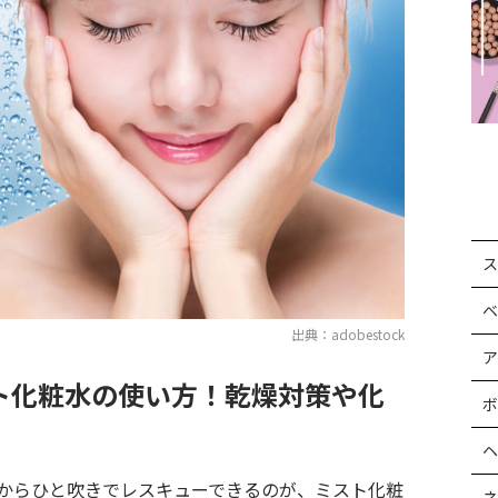
ス
ベ
出典：adobestock
ア
ト化粧水の使い方！乾燥対策や化
ボ
ヘ
からひと吹きでレスキューできるのが、ミスト化粧
ネ