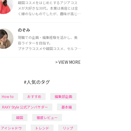
韓国コスメをはじめとするアジアコス
メが大好きな30代。本業は美容とは全
く縁のないものでしたが、趣味が高じ
てコスメコンシェルジュ・コスメライ
ター資格を取得し、現在は韓国コスメ
のぞみ
ライターとして活動中。
都内で16タイプパーソナルカラー診
現職での企画・編集経験を活かし、美
断・顔タイプ診断・骨格診断によるイ
容ライターを目指す。
メージコンサルティングも行っていま
プチプラコスメや韓国コスメ、セルフ
す。
ネイルに興味があり、美容系SNSや動画
で最新情報をチェック。家事や育児の合
>
VIEW MORE
間に取り入れられる時短美容テクも実
践中。日本化粧品検定1級保有。
#人気のタグ
How to
おすすめ
編集部企画
RAXY Style 公式アンバサダー
基本編
韓国
徹底レビュー
アイシャドウ
トレンド
リップ