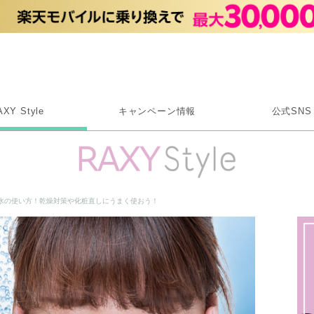
Rakuten RAXY
AXY Style
キャンペーン情報
公式SNS
X
Instagram
LINE
水の使い方！乾燥対策や化粧直しにうまく使おう！
Rakuten Link