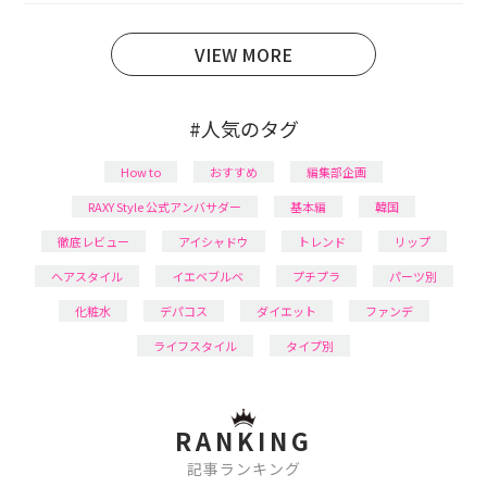
育児の合間に取り入れられる時短美容テクも実践中。
日本化粧品検定1級保有。
VIEW MORE
#人気のタグ
How to
おすすめ
編集部企画
RAXY Style 公式アンバサダー
基本編
韓国
徹底レビュー
アイシャドウ
トレンド
リップ
ヘアスタイル
イエベブルベ
プチプラ
パーツ別
化粧水
デパコス
ダイエット
ファンデ
ライフスタイル
タイプ別
RANKING
記事ランキング