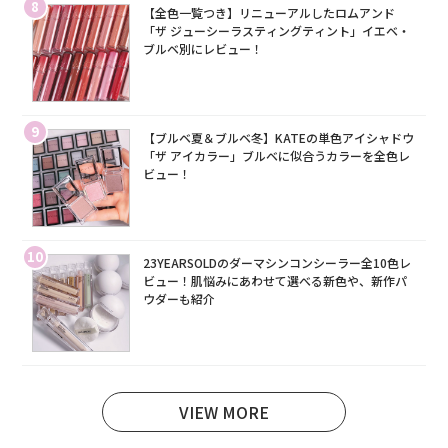
8
【全色一覧つき】リニューアルしたロムアンド
「ザ ジューシーラスティングティント」イエベ・
ブルベ別にレビュー！
9
【ブルベ夏＆ブルベ冬】KATEの単色アイシャドウ
「ザ アイカラー」ブルベに似合うカラーを全色レ
ビュー！
10
23YEARSOLDのダーマシンコンシーラー全10色レ
ビュー！肌悩みにあわせて選べる新色や、新作パ
ウダーも紹介
VIEW MORE