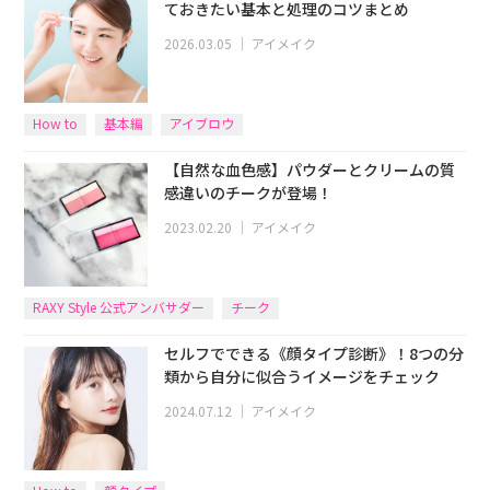
ておきたい基本と処理のコツまとめ
2026.03.05
｜
アイメイク
How to
基本編
アイブロウ
【自然な血色感】パウダーとクリームの質
感違いのチークが登場！
2023.02.20
｜
アイメイク
RAXY Style 公式アンバサダー
チーク
セルフでできる《顔タイプ診断》！8つの分
類から自分に似合うイメージをチェック
2024.07.12
｜
アイメイク