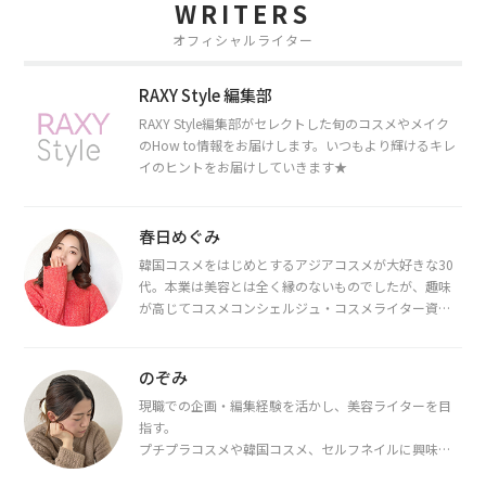
WRITERS
オフィシャルライター
RAXY Style 編集部
RAXY Style編集部がセレクトした旬のコスメやメイク
のHow to情報をお届けします。いつもより輝けるキレ
イのヒントをお届けしていきます★
春日めぐみ
韓国コスメをはじめとするアジアコスメが大好きな30
代。本業は美容とは全く縁のないものでしたが、趣味
が高じてコスメコンシェルジュ・コスメライター資格
を取得し、現在は韓国コスメライターとして活動中。
都内で16タイプパーソナルカラー診断・顔タイプ診
断・骨格診断によるイメージコンサルティングも行っ
のぞみ
ています。
現職での企画・編集経験を活かし、美容ライターを目
指す。
プチプラコスメや韓国コスメ、セルフネイルに興味が
あり、美容系SNSや動画で最新情報をチェック。家事や