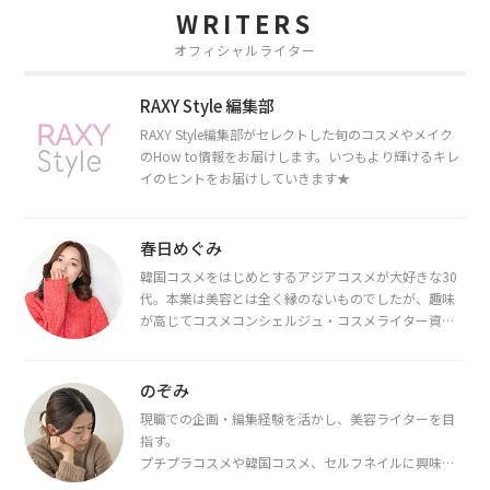
WRITERS
オフィシャルライター
RAXY Style 編集部
RAXY Style編集部がセレクトした旬のコスメやメイク
のHow to情報をお届けします。いつもより輝けるキレ
イのヒントをお届けしていきます★
春日めぐみ
韓国コスメをはじめとするアジアコスメが大好きな30
代。本業は美容とは全く縁のないものでしたが、趣味
が高じてコスメコンシェルジュ・コスメライター資格
を取得し、現在は韓国コスメライターとして活動中。
都内で16タイプパーソナルカラー診断・顔タイプ診
断・骨格診断によるイメージコンサルティングも行っ
のぞみ
ています。
現職での企画・編集経験を活かし、美容ライターを目
指す。
プチプラコスメや韓国コスメ、セルフネイルに興味が
あり、美容系SNSや動画で最新情報をチェック。家事や