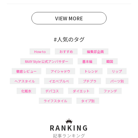
育児の合間に取り入れられる時短美容テクも実践中。
日本化粧品検定1級保有。
VIEW MORE
#人気のタグ
How to
おすすめ
編集部企画
RAXY Style 公式アンバサダー
基本編
韓国
徹底レビュー
アイシャドウ
トレンド
リップ
ヘアスタイル
イエベブルベ
プチプラ
パーツ別
化粧水
デパコス
ダイエット
ファンデ
ライフスタイル
タイプ別
RANKING
記事ランキング