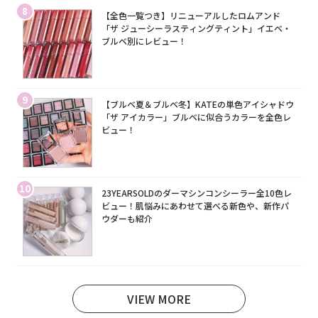
8
【全色一覧つき】リニューアルしたロムアンド
「ザ ジューシーラスティングティント」イエベ・
ブルベ別にレビュー！
9
【ブルベ夏＆ブルベ冬】KATEの単色アイシャドウ
「ザ アイカラー」ブルベに似合うカラーを全色レ
ビュー！
10
23YEARSOLDのダーマシンコンシーラー全10色レ
ビュー！肌悩みにあわせて選べる新色や、新作パ
ウダーも紹介
VIEW MORE