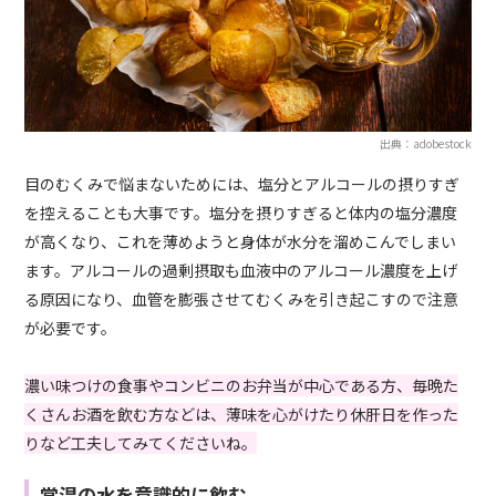
出典：adobestock
目のむくみで悩まないためには、塩分とアルコールの摂りすぎ
を控えることも大事です。塩分を摂りすぎると体内の塩分濃度
が高くなり、これを薄めようと身体が水分を溜めこんでしまい
ます。アルコールの過剰摂取も血液中のアルコール濃度を上げ
る原因になり、血管を膨張させてむくみを引き起こすので注意
が必要です。
濃い味つけの食事やコンビニのお弁当が中心である方、毎晩た
くさんお酒を飲む方などは、薄味を心がけたり休肝日を作った
りなど工夫してみてくださいね。
常温の水を意識的に飲む