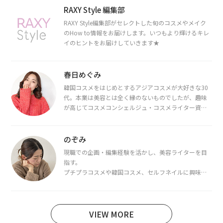
RAXY Style 編集部
RAXY Style編集部がセレクトした旬のコスメやメイク
のHow to情報をお届けします。いつもより輝けるキレ
イのヒントをお届けしていきます★
春日めぐみ
韓国コスメをはじめとするアジアコスメが大好きな30
代。本業は美容とは全く縁のないものでしたが、趣味
が高じてコスメコンシェルジュ・コスメライター資格
を取得し、現在は韓国コスメライターとして活動中。
都内で16タイプパーソナルカラー診断・顔タイプ診
断・骨格診断によるイメージコンサルティングも行っ
のぞみ
ています。
現職での企画・編集経験を活かし、美容ライターを目
指す。
プチプラコスメや韓国コスメ、セルフネイルに興味が
あり、美容系SNSや動画で最新情報をチェック。家事や
育児の合間に取り入れられる時短美容テクも実践中。
日本化粧品検定1級保有。
VIEW MORE