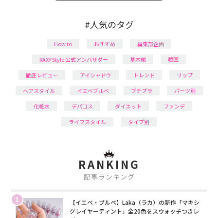
#人気のタグ
How to
おすすめ
編集部企画
RAXY Style 公式アンバサダー
基本編
韓国
徹底レビュー
アイシャドウ
トレンド
リップ
ヘアスタイル
イエベブルベ
プチプラ
パーツ別
化粧水
デパコス
ダイエット
ファンデ
ライフスタイル
タイプ別
RANKING
記事ランキング
1
【イエベ・ブルベ】Laka（ラカ）の新作「マキシ
グレイヤーティント」全20色をスウォッチつきレ