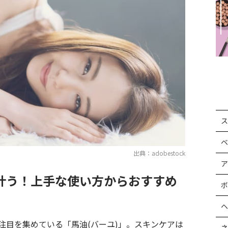
ス
ベ
出典：adobestock
ア
叶う！上手な使い方からおすすめ
ボ
ヘ
注目を集めている「馬油(バーユ)」。スキンケアは
ネ