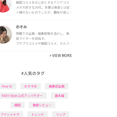
韓国コスメをはじめとするアジアコス
メが大好きな30代。本業は美容とは全
く縁のないものでしたが、趣味が高じ
てコスメコンシェルジュ・コスメライ
ター資格を取得し、現在は韓国コスメ
のぞみ
ライターとして活動中。
都内で16タイプパーソナルカラー診
現職での企画・編集経験を活かし、美
断・顔タイプ診断・骨格診断によるイ
容ライターを目指す。
メージコンサルティングも行っていま
プチプラコスメや韓国コスメ、セルフ
す。
ネイルに興味があり、美容系SNSや動画
で最新情報をチェック。家事や育児の合
>
VIEW MORE
間に取り入れられる時短美容テクも実
践中。日本化粧品検定1級保有。
#人気のタグ
How to
おすすめ
編集部企画
RAXY Style 公式アンバサダー
基本編
韓国
徹底レビュー
アイシャドウ
トレンド
リップ