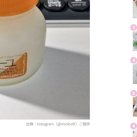
3
4
5
出典：Instagram（@miobott）ご提供
6