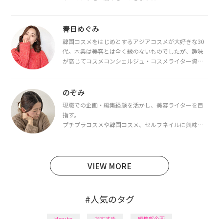
春日めぐみ
韓国コスメをはじめとするアジアコスメが大好きな30
代。本業は美容とは全く縁のないものでしたが、趣味
が高じてコスメコンシェルジュ・コスメライター資格
を取得し、現在は韓国コスメライターとして活動中。
都内で16タイプパーソナルカラー診断・顔タイプ診
断・骨格診断によるイメージコンサルティングも行っ
のぞみ
ています。
現職での企画・編集経験を活かし、美容ライターを目
指す。
プチプラコスメや韓国コスメ、セルフネイルに興味が
あり、美容系SNSや動画で最新情報をチェック。家事や
育児の合間に取り入れられる時短美容テクも実践中。
日本化粧品検定1級保有。
VIEW MORE
#人気のタグ
How to
おすすめ
編集部企画