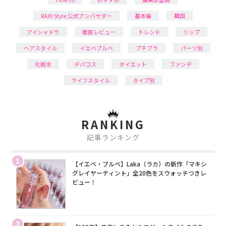
RAXY Style 公式アンバサダー
基本編
韓国
アイシャドウ
徹底レビュー
トレンド
リップ
ヘアスタイル
イエベブルベ
プチプラ
パーツ別
化粧水
デパコス
ダイエット
ファンデ
ライフスタイル
タイプ別
RANKING
記事ランキング
1
【イエベ・ブルベ】Laka（ラカ）の新作「マキシ
グレイヤーティント」全20色をスウォッチつきレ
ビュー！
2