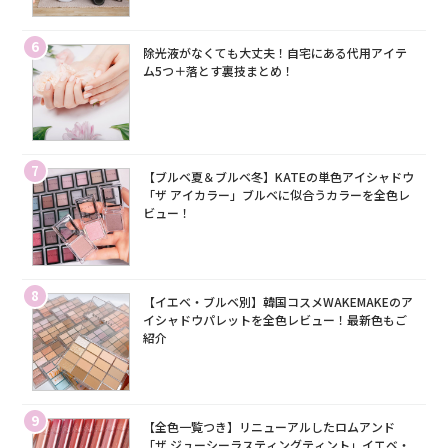
6
除光液がなくても大丈夫！自宅にある代用アイテ
ム5つ＋落とす裏技まとめ！
7
【ブルベ夏＆ブルベ冬】KATEの単色アイシャドウ
「ザ アイカラー」ブルベに似合うカラーを全色レ
ビュー！
8
【イエベ・ブルベ別】韓国コスメWAKEMAKEのア
イシャドウパレットを全色レビュー！最新色もご
紹介
9
【全色一覧つき】リニューアルしたロムアンド
「ザ ジューシーラスティングティント」イエベ・