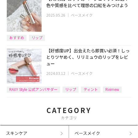
色や質感を比べて理想の口紅をみつけよう
2025.05.26
｜
ベースメイク
おすすめ
リップ
【好感度UP】出会えたら即買い必須！しっ
とりツヤめく、リリミュウのリップをレビ
ュー
2024.03.12
｜
ベースメイク
RAXY Style 公式アンバサダー
リップ
ティント
Ririmew
CATEGORY
カテゴリ
スキンケア
ベースメイク