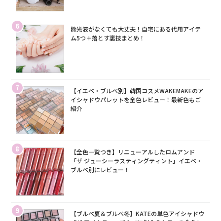
6
除光液がなくても大丈夫！自宅にある代用アイテ
ム5つ＋落とす裏技まとめ！
7
【イエベ・ブルベ別】韓国コスメWAKEMAKEのア
イシャドウパレットを全色レビュー！最新色もご
紹介
8
【全色一覧つき】リニューアルしたロムアンド
「ザ ジューシーラスティングティント」イエベ・
ブルベ別にレビュー！
9
【ブルベ夏＆ブルベ冬】KATEの単色アイシャドウ