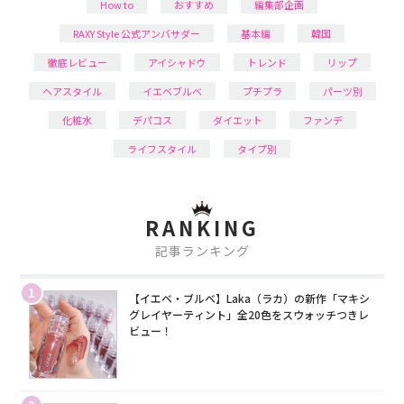
How to
おすすめ
編集部企画
RAXY Style 公式アンバサダー
基本編
韓国
徹底レビュー
アイシャドウ
トレンド
リップ
ヘアスタイル
イエベブルベ
プチプラ
パーツ別
化粧水
デパコス
ダイエット
ファンデ
ライフスタイル
タイプ別
RANKING
記事ランキング
1
【イエベ・ブルベ】Laka（ラカ）の新作「マキシ
グレイヤーティント」全20色をスウォッチつきレ
ビュー！