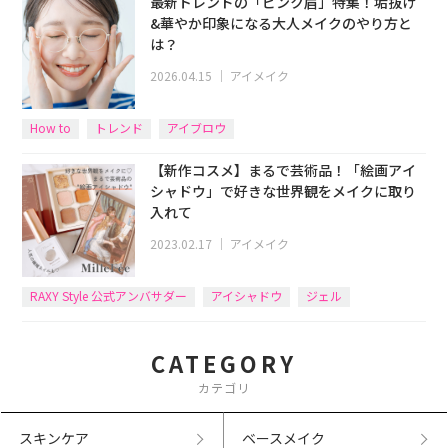
最新トレンドの「ピンク眉」特集！垢抜け
&華やか印象になる大人メイクのやり方と
は？
2026.04.15
｜
アイメイク
How to
トレンド
アイブロウ
【新作コスメ】まるで芸術品！「絵画アイ
シャドウ」で好きな世界観をメイクに取り
入れて
2023.02.17
｜
アイメイク
RAXY Style 公式アンバサダー
アイシャドウ
ジェル
CATEGORY
カテゴリ
スキンケア
ベースメイク