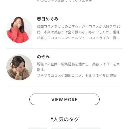
イのヒントをお届けしていきます★
春日めぐみ
韓国コスメをはじめとするアジアコスメが大好きな30
代。本業は美容とは全く縁のないものでしたが、趣味
が高じてコスメコンシェルジュ・コスメライター資格
を取得し、現在は韓国コスメライターとして活動中。
都内で16タイプパーソナルカラー診断・顔タイプ診
断・骨格診断によるイメージコンサルティングも行っ
のぞみ
ています。
現職での企画・編集経験を活かし、美容ライターを目
指す。
プチプラコスメや韓国コスメ、セルフネイルに興味が
あり、美容系SNSや動画で最新情報をチェック。家事や
育児の合間に取り入れられる時短美容テクも実践中。
日本化粧品検定1級保有。
VIEW MORE
#人気のタグ