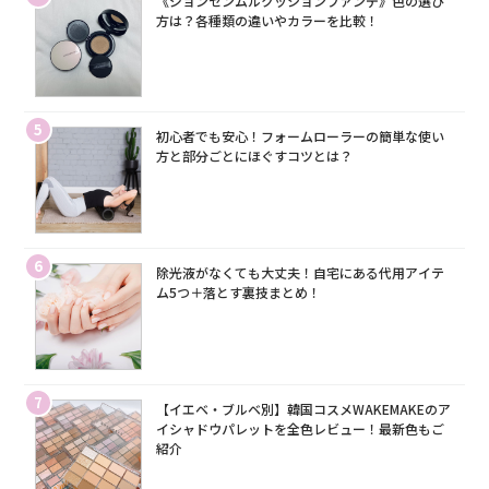
《ジョンセンムルクッションファンデ》色の選び
方は？各種類の違いやカラーを比較！
5
初心者でも安心！フォームローラーの簡単な使い
方と部分ごとにほぐすコツとは？
6
除光液がなくても大丈夫！自宅にある代用アイテ
ム5つ＋落とす裏技まとめ！
7
【イエベ・ブルベ別】韓国コスメWAKEMAKEのア
イシャドウパレットを全色レビュー！最新色もご
紹介