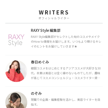
WRITERS
オフィシャルライター
RAXY Style 編集部
RAXY Style編集部がセレクトした旬のコスメやメイク
のHow to情報をお届けします。いつもより輝けるキレ
イのヒントをお届けしていきます★
春日めぐみ
韓国コスメをはじめとするアジアコスメが大好きな30
代。本業は美容とは全く縁のないものでしたが、趣味
が高じてコスメコンシェルジュ・コスメライター資格
を取得し、現在は韓国コスメライターとして活動中。
都内で16タイプパーソナルカラー診断・顔タイプ診
断・骨格診断によるイメージコンサルティングも行っ
のぞみ
ています。
現職での企画・編集経験を活かし、美容ライターを目
指す。