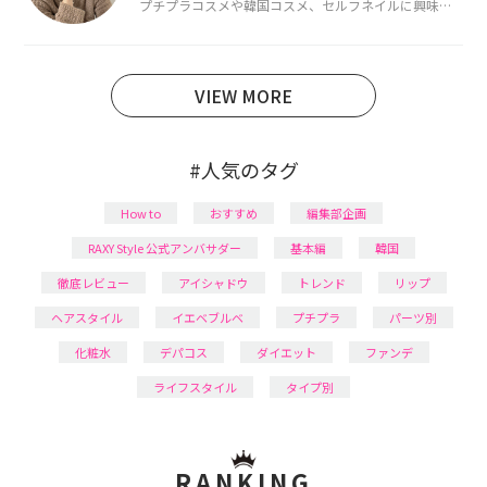
プチプラコスメや韓国コスメ、セルフネイルに興味が
あり、美容系SNSや動画で最新情報をチェック。家事や
育児の合間に取り入れられる時短美容テクも実践中。
日本化粧品検定1級保有。
VIEW MORE
#人気のタグ
How to
おすすめ
編集部企画
RAXY Style 公式アンバサダー
基本編
韓国
徹底レビュー
アイシャドウ
トレンド
リップ
ヘアスタイル
イエベブルベ
プチプラ
パーツ別
化粧水
デパコス
ダイエット
ファンデ
ライフスタイル
タイプ別
RANKING