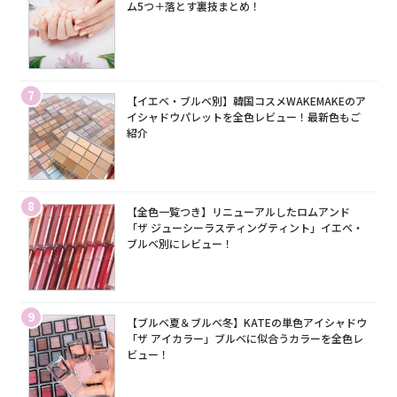
ム5つ＋落とす裏技まとめ！
7
【イエベ・ブルベ別】韓国コスメWAKEMAKEのア
イシャドウパレットを全色レビュー！最新色もご
紹介
8
【全色一覧つき】リニューアルしたロムアンド
「ザ ジューシーラスティングティント」イエベ・
ブルベ別にレビュー！
9
【ブルベ夏＆ブルベ冬】KATEの単色アイシャドウ
「ザ アイカラー」ブルベに似合うカラーを全色レ
ビュー！