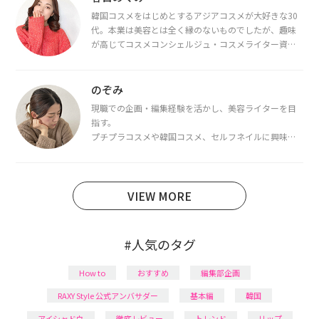
韓国コスメをはじめとするアジアコスメが大好きな30
代。本業は美容とは全く縁のないものでしたが、趣味
が高じてコスメコンシェルジュ・コスメライター資格
を取得し、現在は韓国コスメライターとして活動中。
都内で16タイプパーソナルカラー診断・顔タイプ診
断・骨格診断によるイメージコンサルティングも行っ
のぞみ
ています。
現職での企画・編集経験を活かし、美容ライターを目
指す。
プチプラコスメや韓国コスメ、セルフネイルに興味が
あり、美容系SNSや動画で最新情報をチェック。家事や
育児の合間に取り入れられる時短美容テクも実践中。
日本化粧品検定1級保有。
VIEW MORE
#人気のタグ
How to
おすすめ
編集部企画
RAXY Style 公式アンバサダー
基本編
韓国
アイシャドウ
徹底レビュー
トレンド
リップ