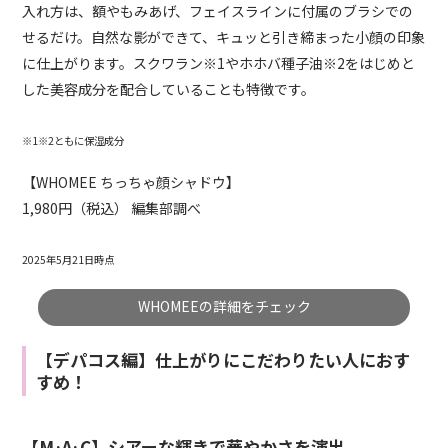
入れ方は、額やもみあげ、フェイスラインに付属のブラシでの
せるだけ。自然な影ができて、キュッと引き締まった小顔の印象
に仕上がります。スクワラン※1やホホバ種子油※2をはじめと
した美容成分を配合していることも特徴です。
※1※2ともに保湿成分
【WHOMEE ちっちゃ顔シャドウ】
1,980円（税込） 編集部調べ
2025年5月21日時点
WHOMEEの詳細をチェック
【デパコス編】仕上がりにこだわりたい人におす
すめ！
【M·A·C】シアーな輝きで華やかさを演出