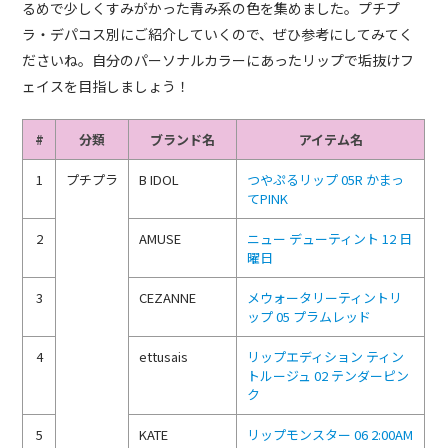
るめで少しくすみがかった青み系の色を集めました。プチプ
ラ・デパコス別にご紹介していくので、ぜひ参考にしてみてく
ださいね。自分のパーソナルカラーにあったリップで垢抜けフ
ェイスを目指しましょう！
#
分類
ブランド名
アイテム名
1
プチプラ
B IDOL
つやぷるリップ 05R かまっ
てPINK
2
AMUSE
ニュー デューティント 12 日
曜日
3
CEZANNE
メウォータリーティントリ
ップ 05 プラムレッド
4
ettusais
リップエディション ティン
トルージュ 02 テンダーピン
ク
5
KATE
リップモンスター 06 2:00AM