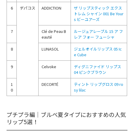
6
デパコス
ADDICTION
ザ リップスティック エクス
トレム シャイン 001 Be Your
s ビーユアーズ
7
Clé de Peau B
ルージュアレーブル 15 ア フ
eauté
レア フォー フューシャ
8
LUNASOL
ジェルオイルリップス 05 Ic
e Cube
9
Celvoke
ディグニファイド リップス
04 ピンクブラウン
1
DECORTÉ
ティント リップグロス 09 ro
0
sy lilac
プチプラ編｜ブルベ夏タイプにおすすめの人気
リップ5選！