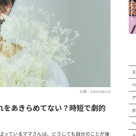
ス
ベ
出典：adobestock
ア
れをあきらめてない？時短で劇的
ボ
ヘ
ばっているママさんは、どうしても自分のことが後
ネ