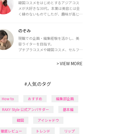
韓国コスメをはじめとするアジアコス
メが大好きな30代。本業は美容とは全
く縁のないものでしたが、趣味が高じ
てコスメコンシェルジュ・コスメライ
ター資格を取得し、現在は韓国コスメ
のぞみ
ライターとして活動中。
都内で16タイプパーソナルカラー診
現職での企画・編集経験を活かし、美
断・顔タイプ診断・骨格診断によるイ
容ライターを目指す。
メージコンサルティングも行っていま
プチプラコスメや韓国コスメ、セルフ
す。
ネイルに興味があり、美容系SNSや動画
で最新情報をチェック。家事や育児の合
>
VIEW MORE
間に取り入れられる時短美容テクも実
践中。日本化粧品検定1級保有。
#人気のタグ
How to
おすすめ
編集部企画
RAXY Style 公式アンバサダー
基本編
韓国
アイシャドウ
徹底レビュー
トレンド
リップ