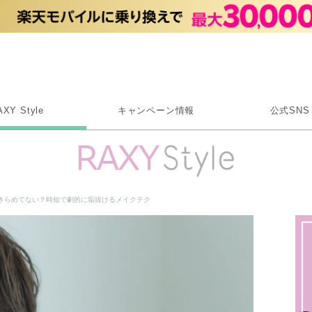
Rakuten RAXY
AXY Style
キャンペーン情報
公式SNS
X
Instagram
LINE
きらめてない？時短で劇的に垢抜けるメイクテク
Rakuten Link