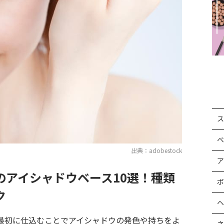
ス
ベ
出典：adobestock
ア
のアイシャドウベース10選！種類
ボ
ク
ヘ
最初に仕込むことでアイシャドウの発色や持ちをよ
ネ