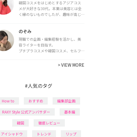
韓国コスメをはじめとするアジアコス
メが大好きな30代。本業は美容とは全
く縁のないものでしたが、趣味が高じ
てコスメコンシェルジュ・コスメライ
ター資格を取得し、現在は韓国コスメ
のぞみ
ライターとして活動中。
都内で16タイプパーソナルカラー診
現職での企画・編集経験を活かし、美
断・顔タイプ診断・骨格診断によるイ
容ライターを目指す。
メージコンサルティングも行っていま
プチプラコスメや韓国コスメ、セルフ
す。
ネイルに興味があり、美容系SNSや動画
で最新情報をチェック。家事や育児の合
>
VIEW MORE
間に取り入れられる時短美容テクも実
践中。日本化粧品検定1級保有。
#人気のタグ
How to
おすすめ
編集部企画
RAXY Style 公式アンバサダー
基本編
韓国
徹底レビュー
アイシャドウ
トレンド
リップ