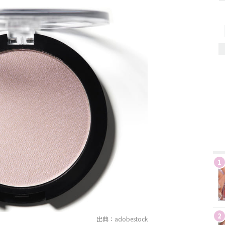
1
2
出典：adobestock