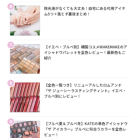
6
除光液がなくても大丈夫！自宅にある代用アイテ
ム5つ＋落とす裏技まとめ！
7
【イエベ・ブルベ別】韓国コスメWAKEMAKEのア
イシャドウパレットを全色レビュー！最新色もご
紹介
8
【全色一覧つき】リニューアルしたロムアンド
「ザ ジューシーラスティングティント」イエベ・
ブルベ別にレビュー！
9
【ブルベ夏＆ブルベ冬】KATEの単色アイシャドウ
「ザ アイカラー」ブルベに似合うカラーを全色レ
ビュー！