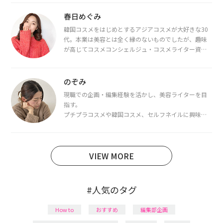
春日めぐみ
韓国コスメをはじめとするアジアコスメが大好きな30
代。本業は美容とは全く縁のないものでしたが、趣味
が高じてコスメコンシェルジュ・コスメライター資格
を取得し、現在は韓国コスメライターとして活動中。
都内で16タイプパーソナルカラー診断・顔タイプ診
断・骨格診断によるイメージコンサルティングも行っ
のぞみ
ています。
現職での企画・編集経験を活かし、美容ライターを目
指す。
プチプラコスメや韓国コスメ、セルフネイルに興味が
あり、美容系SNSや動画で最新情報をチェック。家事や
育児の合間に取り入れられる時短美容テクも実践中。
日本化粧品検定1級保有。
VIEW MORE
#人気のタグ
How to
おすすめ
編集部企画