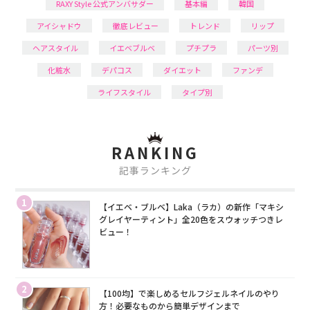
RAXY Style 公式アンバサダー
基本編
韓国
アイシャドウ
徹底レビュー
トレンド
リップ
ヘアスタイル
イエベブルベ
プチプラ
パーツ別
化粧水
デパコス
ダイエット
ファンデ
ライフスタイル
タイプ別
RANKING
記事ランキング
1
【イエベ・ブルベ】Laka（ラカ）の新作「マキシ
グレイヤーティント」全20色をスウォッチつきレ
ビュー！
2
【100均】で楽しめるセルフジェルネイルのやり
方！必要なものから簡単デザインまで