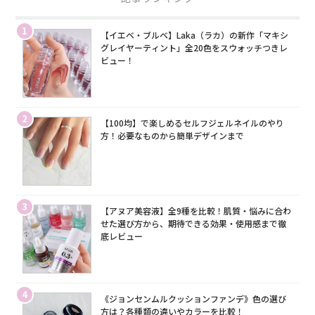
1
【イエベ・ブルベ】Laka（ラカ）の新作「マキシ
グレイヤーティント」全20色をスウォッチつきレ
ビュー！
2
【100均】で楽しめるセルフジェルネイルのやり
方！必要なものから簡単デザインまで
3
【アヌア美容液】全9種を比較！肌質・悩みに合わ
せた選び方から、期待できる効果・使用感まで徹
底レビュー
4
《ジョンセンムルクッションファンデ》色の選び
方は？各種類の違いやカラーを比較！