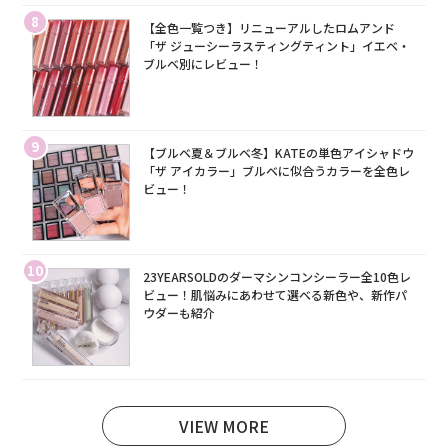
8
【全色一覧つき】リニューアルしたロムアンド
「ザ ジューシーラスティングティント」イエベ・
ブルベ別にレビュー！
9
【ブルベ夏＆ブルベ冬】KATEの単色アイシャドウ
「ザ アイカラー」ブルベに似合うカラーを全色レ
ビュー！
10
23YEARSOLDのダーマシンコンシーラー全10色レ
ビュー！肌悩みにあわせて選べる新色や、新作パ
ウダーも紹介
VIEW MORE