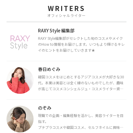
WRITERS
オフィシャルライター
RAXY Style 編集部
RAXY Style編集部がセレクトした旬のコスメやメイク
のHow to情報をお届けします。いつもより輝けるキレ
イのヒントをお届けしていきます★
春日めぐみ
韓国コスメをはじめとするアジアコスメが大好きな30
代。本業は美容とは全く縁のないものでしたが、趣味
が高じてコスメコンシェルジュ・コスメライター資格
を取得し、現在は韓国コスメライターとして活動中。
都内で16タイプパーソナルカラー診断・顔タイプ診
断・骨格診断によるイメージコンサルティングも行っ
のぞみ
ています。
現職での企画・編集経験を活かし、美容ライターを目
指す。
プチプラコスメや韓国コスメ、セルフネイルに興味が