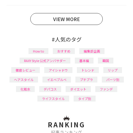
あり、美容系SNSや動画で最新情報をチェック。家事や
育児の合間に取り入れられる時短美容テクも実践中。
日本化粧品検定1級保有。
VIEW MORE
#人気のタグ
How to
おすすめ
編集部企画
RAXY Style 公式アンバサダー
基本編
韓国
徹底レビュー
アイシャドウ
トレンド
リップ
ヘアスタイル
イエベブルベ
プチプラ
パーツ別
化粧水
デパコス
ダイエット
ファンデ
ライフスタイル
タイプ別
RANKING
記事ランキング