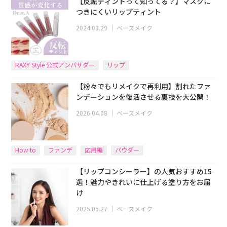
【反転ティントって知ってる？】マスクに
つきにくいリップティント
2024.03.29
｜
ベースメイク
RAXY Style 公式アンバサダー
リップ
【粉々でもリメイクで再利用】割れたファ
ンデーションを復活させる裏技を大公開！
2026.04.08
｜
ベースメイク
How to
ファンデ
応用編
パウダー
【リップコンシーラー】の人気おすすめ15
選！魅力やきれいに仕上げる塗り方をお届
け
2025.05.27
｜
ベースメイク