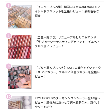
7
【イエベ・ブルベ別】韓国コスメWAKEMAKEのア
イシャドウパレットを全色レビュー！最新色もご
紹介
8
【全色一覧つき】リニューアルしたロムアンド
「ザ ジューシーラスティングティント」イエベ・
ブルベ別にレビュー！
9
【ブルベ夏＆ブルベ冬】KATEの単色アイシャドウ
「ザ アイカラー」ブルベに似合うカラーを全色レ
ビュー！
10
23YEARSOLDのダーマシンコンシーラー全10色レ
ビュー！肌悩みにあわせて選べる新色や、新作パ
ウダーも紹介