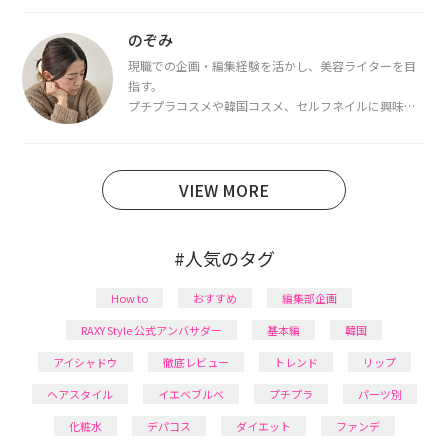
都内で16タイプパーソナルカラー診断・顔タイプ診
断・骨格診断によるイメージコンサルティングも行っ
のぞみ
ています。
現職での企画・編集経験を活かし、美容ライターを目
指す。
プチプラコスメや韓国コスメ、セルフネイルに興味が
あり、美容系SNSや動画で最新情報をチェック。家事や
育児の合間に取り入れられる時短美容テクも実践中。
日本化粧品検定1級保有。
VIEW MORE
#人気のタグ
How to
おすすめ
編集部企画
RAXY Style 公式アンバサダー
基本編
韓国
アイシャドウ
徹底レビュー
トレンド
リップ
ヘアスタイル
イエベブルベ
プチプラ
パーツ別
化粧水
デパコス
ダイエット
ファンデ