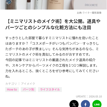
出典:ライター撮影画像
【ミニマリストのメイク術】を大公開。道具や
パーツごとのシンプルな化粧方法にも注目
すっきりとした部屋で暮らすミニマリストに憧れを抱いたこと
はありますか？「コスメポーチがいつもパンパン…すっきりし
たポーチのあの子が羨ましい」そんな気持ちがあるのなら、ミ
ニマリストのメイク術を真似してみるのがおすすめです。
今回の記事ではミニマリストの厳選されたメイク道具の紹介
や、スキンケアからパーツメイクの工程を1つ1つ解説します。
力を入れるところ、抜くところをぜひ参考にしてみてください
ね。
カテゴリ ｜
アイメイク
How to
パーツ別
ライフスタイル
UPDATE： 2026.03.10