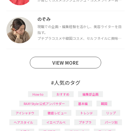
を取得し、現在は韓国コスメライターとして活動中。
都内で16タイプパーソナルカラー診断・顔タイプ診
断・骨格診断によるイメージコンサルティングも行っ
のぞみ
ています。
現職での企画・編集経験を活かし、美容ライターを目
指す。
プチプラコスメや韓国コスメ、セルフネイルに興味が
あり、美容系SNSや動画で最新情報をチェック。家事や
育児の合間に取り入れられる時短美容テクも実践中。
日本化粧品検定1級保有。
VIEW MORE
#人気のタグ
How to
おすすめ
編集部企画
RAXY Style 公式アンバサダー
基本編
韓国
アイシャドウ
徹底レビュー
トレンド
リップ
ヘアスタイル
イエベブルベ
プチプラ
パーツ別