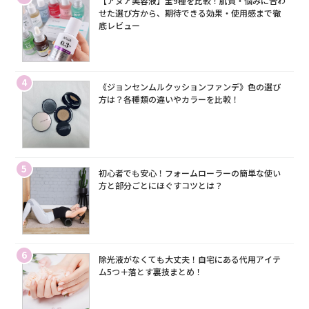
【アヌア美容液】全9種を比較！肌質・悩みに合わ
せた選び方から、期待できる効果・使用感まで徹
底レビュー
4
《ジョンセンムルクッションファンデ》色の選び
方は？各種類の違いやカラーを比較！
5
初心者でも安心！フォームローラーの簡単な使い
方と部分ごとにほぐすコツとは？
6
除光液がなくても大丈夫！自宅にある代用アイテ
ム5つ＋落とす裏技まとめ！