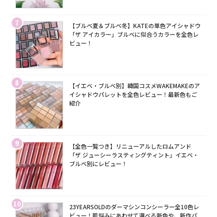
7
【ブルベ夏＆ブルベ冬】KATEの単色アイシャドウ
「ザ アイカラー」ブルベに似合うカラーを全色レ
ビュー！
8
【イエベ・ブルベ別】韓国コスメWAKEMAKEのア
イシャドウパレットを全色レビュー！最新色もご
紹介
9
【全色一覧つき】リニューアルしたロムアンド
「ザ ジューシーラスティングティント」イエベ・
ブルベ別にレビュー！
10
23YEARSOLDのダーマシンコンシーラー全10色レ
ビュー！肌悩みにあわせて選べる新色や、新作パ