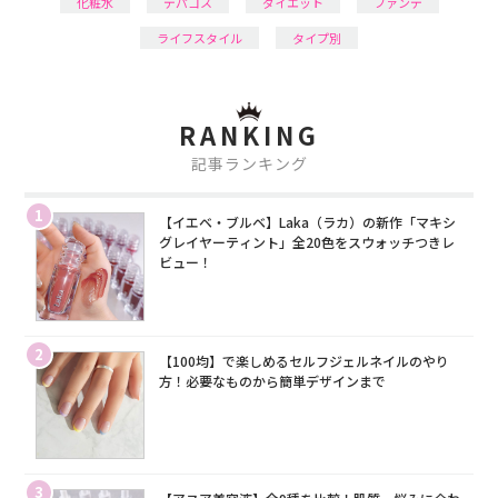
化粧水
デパコス
ダイエット
ファンデ
ライフスタイル
タイプ別
RANKING
記事ランキング
1
【イエベ・ブルベ】Laka（ラカ）の新作「マキシ
グレイヤーティント」全20色をスウォッチつきレ
ビュー！
2
【100均】で楽しめるセルフジェルネイルのやり
方！必要なものから簡単デザインまで
3