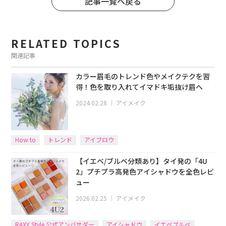
記事一覧へ戻る
RELATED TOPICS
関連記事
カラー眉毛のトレンド色やメイクテクを習
得！色を取り入れてイマドキ垢抜け眉へ
2024.02.28
｜
アイメイク
How to
トレンド
アイブロウ
【イエベ/ブルベ分類あり】タイ発の「4U
2」プチプラ高発色アイシャドウを全色レビ
ュー
2026.02.25
｜
アイメイク
RAXY Style 公式アンバサダー
アイシャドウ
イエベブルベ