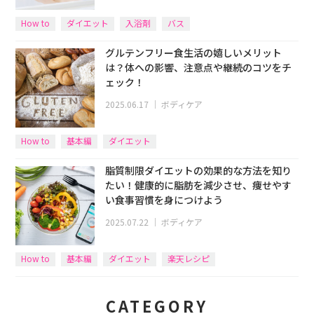
How to
ダイエット
入浴剤
バス
グルテンフリー食生活の嬉しいメリット
は？体への影響、注意点や継続のコツをチ
ェック！
2025.06.17
｜
ボディケア
How to
基本編
ダイエット
脂質制限ダイエットの効果的な方法を知り
たい！健康的に脂肪を減少させ、痩せやす
い食事習慣を身につけよう
2025.07.22
｜
ボディケア
How to
基本編
ダイエット
楽天レシピ
CATEGORY