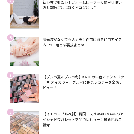
5
初心者でも安心！フォームローラーの簡単な使い
方と部分ごとにほぐすコツとは？
6
除光液がなくても大丈夫！自宅にある代用アイテ
ム5つ＋落とす裏技まとめ！
7
【ブルベ夏＆ブルベ冬】KATEの単色アイシャドウ
「ザ アイカラー」ブルベに似合うカラーを全色レ
ビュー！
8
【イエベ・ブルベ別】韓国コスメWAKEMAKEのア
イシャドウパレットを全色レビュー！最新色もご
紹介