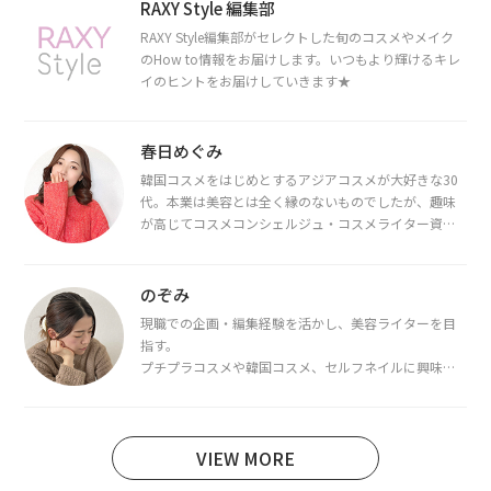
RAXY Style 編集部
RAXY Style編集部がセレクトした旬のコスメやメイク
のHow to情報をお届けします。いつもより輝けるキレ
イのヒントをお届けしていきます★
春日めぐみ
韓国コスメをはじめとするアジアコスメが大好きな30
代。本業は美容とは全く縁のないものでしたが、趣味
が高じてコスメコンシェルジュ・コスメライター資格
を取得し、現在は韓国コスメライターとして活動中。
都内で16タイプパーソナルカラー診断・顔タイプ診
断・骨格診断によるイメージコンサルティングも行っ
のぞみ
ています。
現職での企画・編集経験を活かし、美容ライターを目
指す。
プチプラコスメや韓国コスメ、セルフネイルに興味が
あり、美容系SNSや動画で最新情報をチェック。家事や
育児の合間に取り入れられる時短美容テクも実践中。
日本化粧品検定1級保有。
VIEW MORE