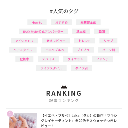
#人気のタグ
How to
おすすめ
編集部企画
RAXY Style 公式アンバサダー
基本編
韓国
アイシャドウ
徹底レビュー
トレンド
リップ
ヘアスタイル
イエベブルベ
プチプラ
パーツ別
化粧水
デパコス
ダイエット
ファンデ
ライフスタイル
タイプ別
RANKING
記事ランキング
1
【イエベ・ブルベ】Laka（ラカ）の新作「マキシ
グレイヤーティント」全20色をスウォッチつきレ
ビュー！