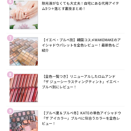
6
除光液がなくても大丈夫！自宅にある代用アイテ
ム5つ＋落とす裏技まとめ！
7
【イエベ・ブルベ別】韓国コスメWAKEMAKEのア
イシャドウパレットを全色レビュー！最新色もご
紹介
8
【全色一覧つき】リニューアルしたロムアンド
「ザ ジューシーラスティングティント」イエベ・
ブルベ別にレビュー！
9
【ブルベ夏＆ブルベ冬】KATEの単色アイシャドウ
「ザ アイカラー」ブルベに似合うカラーを全色レ
ビュー！