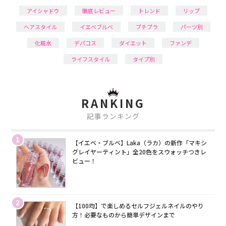
アイシャドウ
徹底レビュー
トレンド
リップ
ヘアスタイル
イエベブルベ
プチプラ
パーツ別
化粧水
デパコス
ダイエット
ファンデ
ライフスタイル
タイプ別
RANKING
記事ランキング
1
【イエベ・ブルベ】Laka（ラカ）の新作「マキシ
グレイヤーティント」全20色をスウォッチつきレ
ビュー！
2
【100均】で楽しめるセルフジェルネイルのやり
方！必要なものから簡単デザインまで