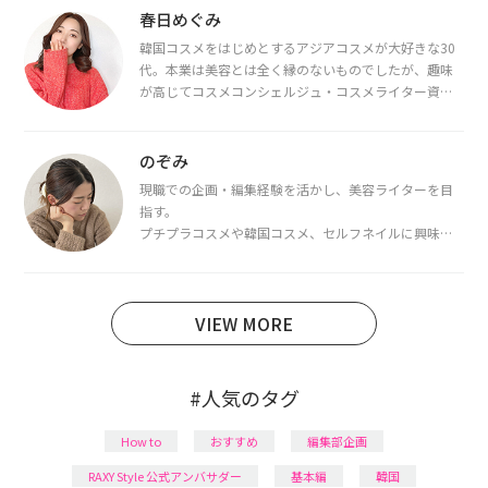
春日めぐみ
韓国コスメをはじめとするアジアコスメが大好きな30
代。本業は美容とは全く縁のないものでしたが、趣味
が高じてコスメコンシェルジュ・コスメライター資格
を取得し、現在は韓国コスメライターとして活動中。
都内で16タイプパーソナルカラー診断・顔タイプ診
断・骨格診断によるイメージコンサルティングも行っ
のぞみ
ています。
現職での企画・編集経験を活かし、美容ライターを目
指す。
プチプラコスメや韓国コスメ、セルフネイルに興味が
あり、美容系SNSや動画で最新情報をチェック。家事や
育児の合間に取り入れられる時短美容テクも実践中。
日本化粧品検定1級保有。
VIEW MORE
#人気のタグ
How to
おすすめ
編集部企画
RAXY Style 公式アンバサダー
基本編
韓国