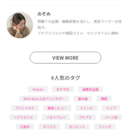
を取得し、現在は韓国コスメライターとして活動中。
都内で16タイプパーソナルカラー診断・顔タイプ診
断・骨格診断によるイメージコンサルティングも行っ
のぞみ
ています。
現職での企画・編集経験を活かし、美容ライターを目
指す。
プチプラコスメや韓国コスメ、セルフネイルに興味が
あり、美容系SNSや動画で最新情報をチェック。家事や
育児の合間に取り入れられる時短美容テクも実践中。
日本化粧品検定1級保有。
VIEW MORE
#人気のタグ
How to
おすすめ
編集部企画
RAXY Style 公式アンバサダー
基本編
韓国
アイシャドウ
徹底レビュー
トレンド
リップ
ヘアスタイル
イエベブルベ
プチプラ
パーツ別
化粧水
デパコス
ダイエット
ファンデ