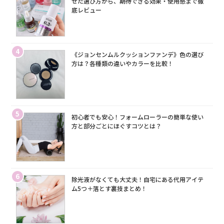
せた選び方から、期待できる効果・使用感まで徹
底レビュー
4
《ジョンセンムルクッションファンデ》色の選び
方は？各種類の違いやカラーを比較！
5
初心者でも安心！フォームローラーの簡単な使い
方と部分ごとにほぐすコツとは？
6
除光液がなくても大丈夫！自宅にある代用アイテ
ム5つ＋落とす裏技まとめ！