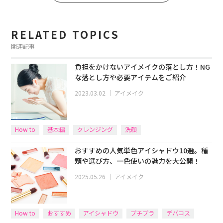
RELATED TOPICS
関連記事
負担をかけないアイメイクの落とし方！NG
な落とし方や必要アイテムをご紹介
2023.03.02
｜
アイメイク
How to
基本編
クレンジング
洗顔
おすすめの人気単色アイシャドウ10選。種
類や選び方、一色使いの魅力を大公開！
2025.05.26
｜
アイメイク
How to
おすすめ
アイシャドウ
プチプラ
デパコス