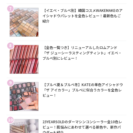
7
【イエベ・ブルベ別】韓国コスメWAKEMAKEのア
イシャドウパレットを全色レビュー！最新色もご
紹介
8
【全色一覧つき】リニューアルしたロムアンド
「ザ ジューシーラスティングティント」イエベ・
ブルベ別にレビュー！
9
【ブルベ夏＆ブルベ冬】KATEの単色アイシャドウ
「ザ アイカラー」ブルベに似合うカラーを全色レ
ビュー！
10
23YEARSOLDのダーマシンコンシーラー全10色レ
ビュー！肌悩みにあわせて選べる新色や、新作パ
ウダーも紹介