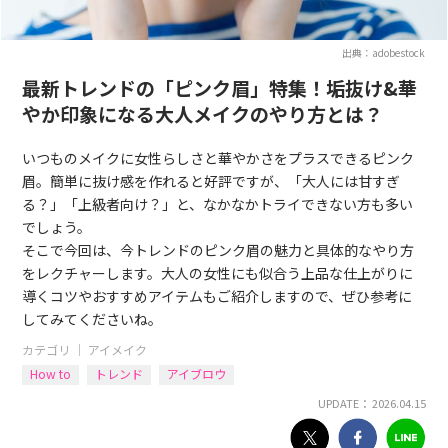
出典：adobestock
最新トレンドの「ピンク眉」特集！垢抜け&華
やか印象になる大人メイクのやり方とは？
いつものメイクに女性らしさと華やかさをプラスできるピンク
眉。簡単に抜け感を作れると好評ですが、「大人には甘すぎ
る？」「上級者向け？」と、なかなかトライできない方も多い
でしょう。
そこで今回は、今トレンドのピンク眉の魅力と具体的なやり方
をレクチャーします。大人の女性にも似合う上品な仕上がりに
導くコツやおすすめアイテムもご紹介しますので、ぜひ参考に
してみてくださいね。
カテゴリ ｜
アイメイク
How to
トレンド
アイブロウ
UPDATE： 2026.04.15