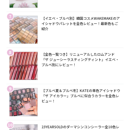
7
【イエベ・ブルベ別】韓国コスメWAKEMAKEのア
イシャドウパレットを全色レビュー！最新色もご
紹介
8
【全色一覧つき】リニューアルしたロムアンド
「ザ ジューシーラスティングティント」イエベ・
ブルベ別にレビュー！
9
【ブルベ夏＆ブルベ冬】KATEの単色アイシャドウ
「ザ アイカラー」ブルベに似合うカラーを全色レ
ビュー！
10
23YEARSOLDのダーマシンコンシーラー全10色レ