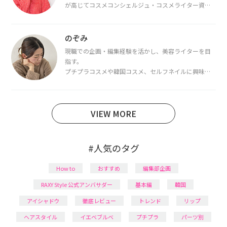
が高じてコスメコンシェルジュ・コスメライター資格
を取得し、現在は韓国コスメライターとして活動中。
都内で16タイプパーソナルカラー診断・顔タイプ診
断・骨格診断によるイメージコンサルティングも行っ
のぞみ
ています。
現職での企画・編集経験を活かし、美容ライターを目
指す。
プチプラコスメや韓国コスメ、セルフネイルに興味が
あり、美容系SNSや動画で最新情報をチェック。家事や
育児の合間に取り入れられる時短美容テクも実践中。
日本化粧品検定1級保有。
VIEW MORE
#人気のタグ
How to
おすすめ
編集部企画
RAXY Style 公式アンバサダー
基本編
韓国
アイシャドウ
徹底レビュー
トレンド
リップ
ヘアスタイル
イエベブルベ
プチプラ
パーツ別