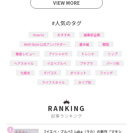
VIEW MORE
#人気のタグ
How to
おすすめ
編集部企画
RAXY Style 公式アンバサダー
基本編
韓国
徹底レビュー
アイシャドウ
トレンド
リップ
ヘアスタイル
イエベブルベ
プチプラ
パーツ別
化粧水
デパコス
ダイエット
ファンデ
ライフスタイル
タイプ別
RANKING
記事ランキング
1
【イエベ・ブルベ】Laka（ラカ）の新作「マキシ