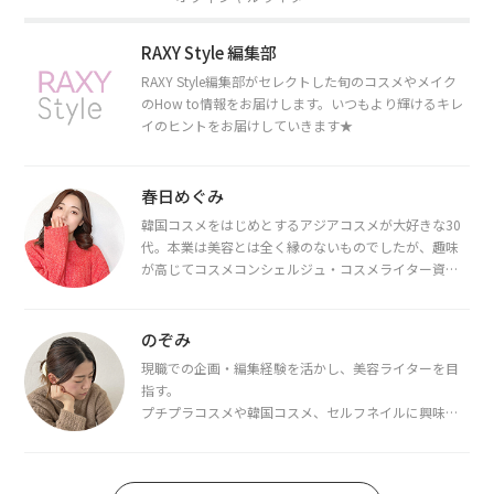
RAXY Style 編集部
RAXY Style編集部がセレクトした旬のコスメやメイク
のHow to情報をお届けします。いつもより輝けるキレ
イのヒントをお届けしていきます★
春日めぐみ
韓国コスメをはじめとするアジアコスメが大好きな30
代。本業は美容とは全く縁のないものでしたが、趣味
が高じてコスメコンシェルジュ・コスメライター資格
を取得し、現在は韓国コスメライターとして活動中。
都内で16タイプパーソナルカラー診断・顔タイプ診
断・骨格診断によるイメージコンサルティングも行っ
のぞみ
ています。
現職での企画・編集経験を活かし、美容ライターを目
指す。
プチプラコスメや韓国コスメ、セルフネイルに興味が
あり、美容系SNSや動画で最新情報をチェック。家事や
育児の合間に取り入れられる時短美容テクも実践中。
日本化粧品検定1級保有。