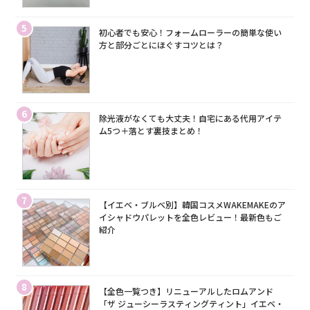
5
初心者でも安心！フォームローラーの簡単な使い
方と部分ごとにほぐすコツとは？
6
除光液がなくても大丈夫！自宅にある代用アイテ
ム5つ＋落とす裏技まとめ！
7
【イエベ・ブルベ別】韓国コスメWAKEMAKEのア
イシャドウパレットを全色レビュー！最新色もご
紹介
8
【全色一覧つき】リニューアルしたロムアンド
「ザ ジューシーラスティングティント」イエベ・