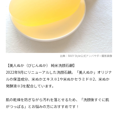
出典：RAXY Style公式アンバサダー撮影画像
【美人ぬか（びじんぬか） 純米洗顔石鹸】
2022年9月にリニューアルした洗顔石鹸。「美人ぬか」オリジナ
ルの保湿成分、米ぬかエキス※1や米ぬかセラミド※2、米ぬか
発酵液※3を配合しています。
肌の乾燥を防ぎながら汚れを落とせるため、「洗顔後すぐに肌
がつっぱる」とお悩みの方におすすめです！