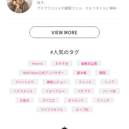
指す。
プチプラコスメや韓国コスメ、セルフネイルに興味が
あり、美容系SNSや動画で最新情報をチェック。家事や
育児の合間に取り入れられる時短美容テクも実践中。
日本化粧品検定1級保有。
VIEW MORE
#人気のタグ
How to
おすすめ
編集部企画
RAXY Style 公式アンバサダー
基本編
韓国
アイシャドウ
徹底レビュー
トレンド
リップ
ヘアスタイル
イエベブルベ
プチプラ
パーツ別
化粧水
デパコス
ダイエット
ファンデ
ライフスタイル
タイプ別