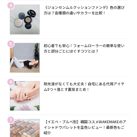
4
《ジョンセンムルクッションファンデ》色の選び
方は？各種類の違いやカラーを比較！
5
初心者でも安心！フォームローラーの簡単な使い
方と部分ごとにほぐすコツとは？
6
除光液がなくても大丈夫！自宅にある代用アイテ
ム5つ＋落とす裏技まとめ！
7
【イエベ・ブルベ別】韓国コスメWAKEMAKEのア
イシャドウパレットを全色レビュー！最新色もご
紹介