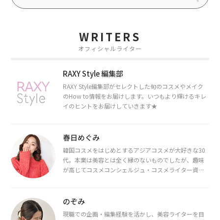
WRITERS
オフィシャルライター
RAXY Style 編集部
RAXY Style編集部がセレクトした旬のコスメやメイク
のHow to情報をお届けします。いつもより輝けるキレ
イのヒントをお届けしていきます★
春日めぐみ
韓国コスメをはじめとするアジアコスメが大好きな30
代。本業は美容とは全く縁のないものでしたが、趣味
が高じてコスメコンシェルジュ・コスメライター資格
を取得し、現在は韓国コスメライターとして活動中。
都内で16タイプパーソナルカラー診断・顔タイプ診
断・骨格診断によるイメージコンサルティングも行っ
のぞみ
ています。
現職での企画・編集経験を活かし、美容ライターを目