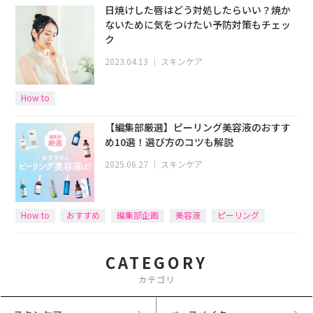
日焼けした唇はどう対処したらいい？焼か
ないために気をつけたい予防対策もチェッ
ク
2023.04.13
｜
スキンケア
How to
【編集部厳選】ピーリング美容液のおすす
め10選！選び方のコツも解説
2025.06.27
｜
スキンケア
How to
おすすめ
編集部企画
美容液
ピーリング
CATEGORY
カテゴリ