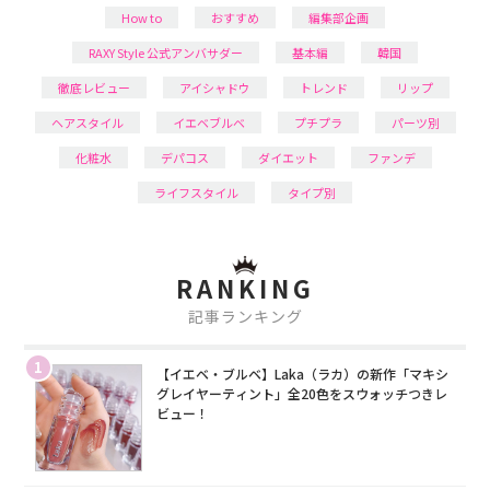
How to
おすすめ
編集部企画
RAXY Style 公式アンバサダー
基本編
韓国
徹底レビュー
アイシャドウ
トレンド
リップ
ヘアスタイル
イエベブルベ
プチプラ
パーツ別
化粧水
デパコス
ダイエット
ファンデ
ライフスタイル
タイプ別
RANKING
記事ランキング
1
【イエベ・ブルベ】Laka（ラカ）の新作「マキシ
グレイヤーティント」全20色をスウォッチつきレ
ビュー！