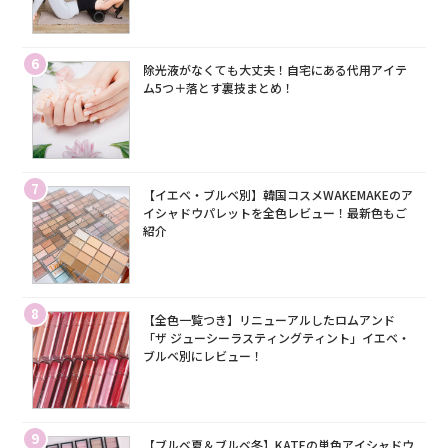
6
除光液がなくても大丈夫！自宅にある代用アイテ
ム5つ＋落とす裏技まとめ！
7
【イエベ・ブルベ別】韓国コスメWAKEMAKEのア
イシャドウパレットを全色レビュー！最新色もご
紹介
8
【全色一覧つき】リニューアルしたロムアンド
「ザ ジューシーラスティングティント」イエベ・
ブルベ別にレビュー！
9
【ブルベ夏＆ブルベ冬】KATEの単色アイシャドウ