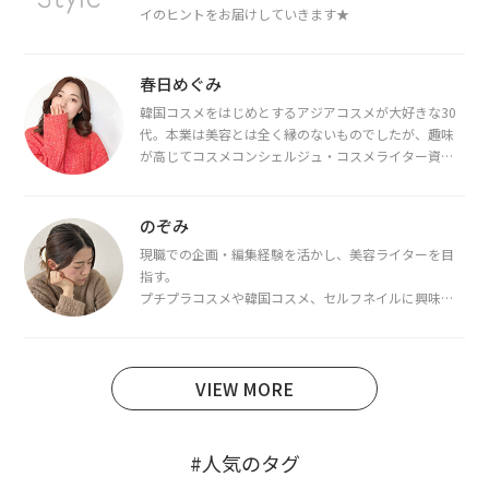
イのヒントをお届けしていきます★
春日めぐみ
韓国コスメをはじめとするアジアコスメが大好きな30
代。本業は美容とは全く縁のないものでしたが、趣味
が高じてコスメコンシェルジュ・コスメライター資格
を取得し、現在は韓国コスメライターとして活動中。
都内で16タイプパーソナルカラー診断・顔タイプ診
断・骨格診断によるイメージコンサルティングも行っ
のぞみ
ています。
現職での企画・編集経験を活かし、美容ライターを目
指す。
プチプラコスメや韓国コスメ、セルフネイルに興味が
あり、美容系SNSや動画で最新情報をチェック。家事や
育児の合間に取り入れられる時短美容テクも実践中。
日本化粧品検定1級保有。
VIEW MORE
#人気のタグ