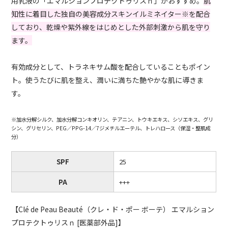
用乳液の「エマルションプロテクトゥリスｎ」がおすすめ。
肌
知性に着目した独自の美容成分スキンイルミネイター※を配合
しており、乾燥や紫外線をはじめとした外部刺激から肌を守り
ます。
有効成分として、トラネキサム酸を配合していることもポイン
ト。使うたびに肌を整え、潤いに満ちた艶やかな肌に導きま
す。
※加水分解シルク、加水分解コンキオリン、テアニン、トウキエキス、シソエキス、グリ
シン、グリセリン、PEG／PPG-14／7ジメチルエーテル、トレハロース（保湿・整肌成
分）
SPF
25
PA
+++
【Clé de
Peau
Beauté（クレ・
ド・
ポー ボーテ） エマルション
プロテクトゥリスｎ
[
医薬部外品
]
】