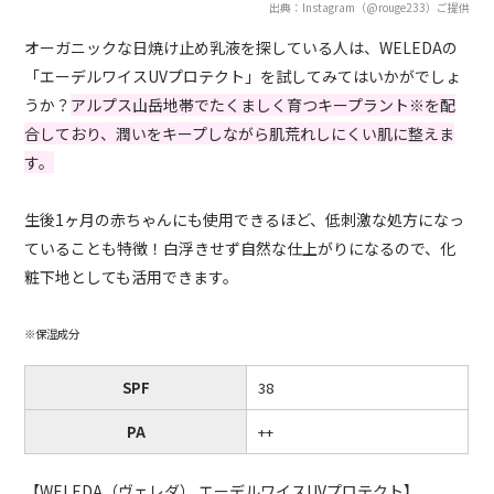
出典：Instagram（@rouge233）ご提供
オーガニックな日焼け止め乳液を探している人は、WELEDAの
「エーデルワイスUVプロテクト」を試してみてはいかがでしょ
うか？
アルプス山岳地帯でたくましく育つキープラント※を配
合しており、潤いをキープしながら肌荒れしにくい肌に整えま
す。
生後1ヶ月の赤ちゃんにも使用できるほど、低刺激な処方になっ
ていることも特徴！白浮きせず自然な仕上がりになるので、化
粧下地としても活用できます。
※保湿成分
SPF
38
PA
++
【WELEDA（ヴェレダ） エーデルワイスUVプロテクト】