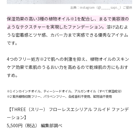
出典：instagram（@_____sapi._）ご提供
保湿効果の高い3種の植物オイル
※
1を配合し、まるで美容液の
ようなテクスチャーを実現したファンデーション。
溶け込むよ
うな密着感とツヤ感、カバー力まで実感できる優秀なアイテム
です。
4つのフリー処方※2で肌への刺激を抑え、植物オイルのスキン
ケア効果で素肌のうるおい力を高めるので乾燥肌の方にもおす
すめ。
※1 インカインチオイル、ティーシードオイル、アルガンオイル（すべて保湿成分）
※2 紫外線吸収剤フリー、パラベンフリー、合成香料不使用、鉱物油不使用
【THREE（スリー） フローレスエシリアル フルイド ファンデ
ーション】
5,500円（税込） 編集部調べ