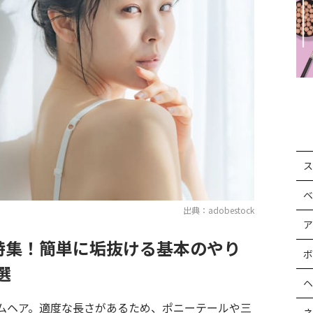
ス
ベ
出典：adobestock
ア
特集！簡単に垢抜ける基本のやり
ボ
選
ヘ
ムヘア。適度な長さがあるため、ポニーテールや三
ネ