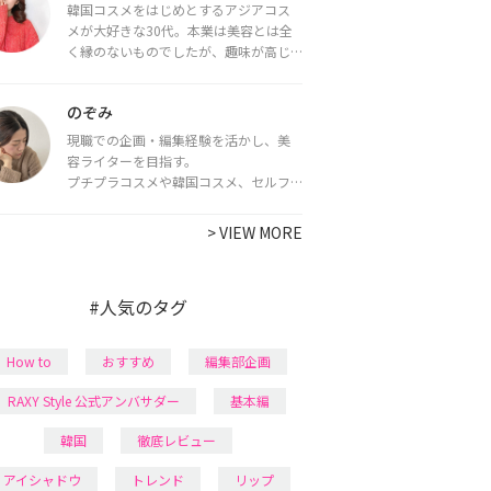
韓国コスメをはじめとするアジアコス
メが大好きな30代。本業は美容とは全
く縁のないものでしたが、趣味が高じ
てコスメコンシェルジュ・コスメライ
ター資格を取得し、現在は韓国コスメ
のぞみ
ライターとして活動中。
都内で16タイプパーソナルカラー診
現職での企画・編集経験を活かし、美
断・顔タイプ診断・骨格診断によるイ
容ライターを目指す。
メージコンサルティングも行っていま
プチプラコスメや韓国コスメ、セルフ
す。
ネイルに興味があり、美容系SNSや動画
で最新情報をチェック。家事や育児の合
>
VIEW MORE
間に取り入れられる時短美容テクも実
践中。日本化粧品検定1級保有。
#人気のタグ
How to
おすすめ
編集部企画
RAXY Style 公式アンバサダー
基本編
韓国
徹底レビュー
アイシャドウ
トレンド
リップ