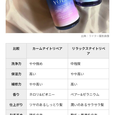
出典：ライター撮影画像
比較
カームナイトリペア
リラックスナイトリペ
ア
洗浄力
やや強め
中程度
保湿力
高い
やや高い
補修力
やや高い
高い
香り
ネロリ&ピオニー
ペアー&ゼラニウム
仕上がり
ツヤのあるしっとり髪
潤いのあるサラサラ髪
おすすめ
硬毛の方
軟毛・普通毛の方