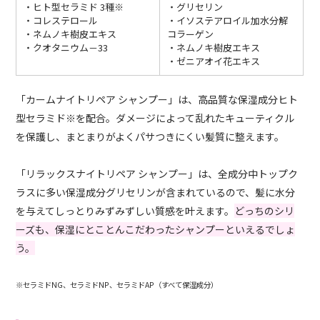
・ヒト型セラミド 3種※
・グリセリン
・コレステロール
・イソステアロイル加水分解
・ネムノキ樹皮エキス
コラーゲン
・クオタニウム－33
・ネムノキ樹皮エキス
・ゼニアオイ花エキス
「カームナイトリペア シャンプー」は、高品質な保湿成分ヒト
型セラミド※を配合。ダメージによって乱れたキューティクル
を保護し、まとまりがよくパサつきにくい髪質に整えます。
「リラックスナイトリペア シャンプー」は、全成分中トップク
ラスに多い保湿成分グリセリンが含まれているので、髪に水分
を与えてしっとりみずみずしい質感を叶えます。
どっちのシリ
ーズも、保湿にとことんこだわったシャンプーといえるでしょ
う。
※セラミドNG、セラミドNP、セラミドAP（すべて保湿成分）