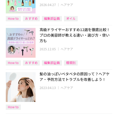
2026.04.27
｜
ヘアケア
How to
おすすめ
編集部企画
オイル
高級ドライヤーおすすめ12選を徹底比較！
プロの美容師が教える違い・選び方・使い
方も
2025.12.05
｜
ヘアケア
How to
おすすめ
編集部企画
種類別
髪の油っぽいベタベタの原因って？ヘアケ
ア・予防方法でトラブルを改善しよう！
2023.04.13
｜
ヘアケア
How to