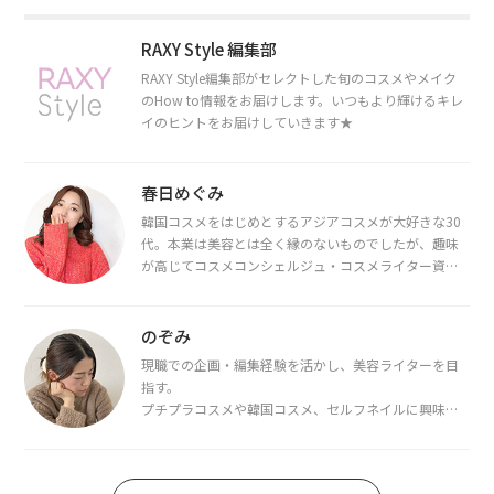
RAXY Style 編集部
RAXY Style編集部がセレクトした旬のコスメやメイク
のHow to情報をお届けします。いつもより輝けるキレ
イのヒントをお届けしていきます★
春日めぐみ
韓国コスメをはじめとするアジアコスメが大好きな30
代。本業は美容とは全く縁のないものでしたが、趣味
が高じてコスメコンシェルジュ・コスメライター資格
を取得し、現在は韓国コスメライターとして活動中。
都内で16タイプパーソナルカラー診断・顔タイプ診
断・骨格診断によるイメージコンサルティングも行っ
のぞみ
ています。
現職での企画・編集経験を活かし、美容ライターを目
指す。
プチプラコスメや韓国コスメ、セルフネイルに興味が
あり、美容系SNSや動画で最新情報をチェック。家事や
育児の合間に取り入れられる時短美容テクも実践中。
日本化粧品検定1級保有。