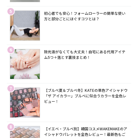
5
初心者でも安心！フォームローラーの簡単な使い
方と部分ごとにほぐすコツとは？
6
除光液がなくても大丈夫！自宅にある代用アイテ
ム5つ＋落とす裏技まとめ！
7
【ブルベ夏＆ブルベ冬】KATEの単色アイシャドウ
「ザ アイカラー」ブルベに似合うカラーを全色レ
ビュー！
8
【イエベ・ブルベ別】韓国コスメWAKEMAKEのア
イシャドウパレットを全色レビュー！最新色もご