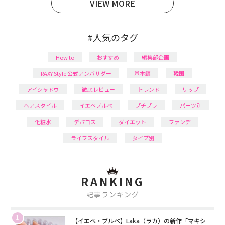
VIEW MORE
#人気のタグ
How to
おすすめ
編集部企画
RAXY Style 公式アンバサダー
基本編
韓国
アイシャドウ
徹底レビュー
トレンド
リップ
ヘアスタイル
イエベブルベ
プチプラ
パーツ別
化粧水
デパコス
ダイエット
ファンデ
ライフスタイル
タイプ別
RANKING
記事ランキング
1
【イエベ・ブルベ】Laka（ラカ）の新作「マキシ