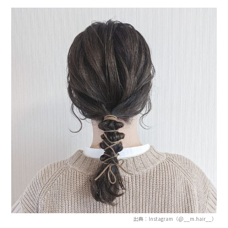
出典：Instagram（@__m.hair__）