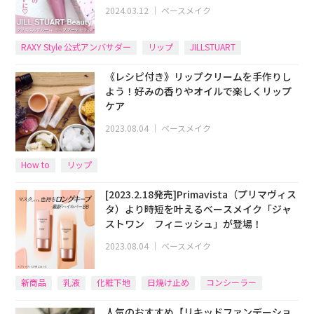
2024.03.12
｜
ベースメイク
RAXY Style 公式アンバサダー
リップ
JILLSTUART
《レシピ付き》リップクリームを手作りし
よう！好みの香りやオイルで楽しくリップ
ケア
2023.08.04
｜
ベースメイク
How to
リップ
[2023.2.18発売]Primavista（プリマヴィス
タ）より時短を叶えるベースメイク「ジャ
ストワン フィニッシュ」が登場！
2023.08.04
｜
ベースメイク
新商品
乳液
化粧下地
日焼け止め
コンシーラー
人気のおすすめ【リキッドファンデーショ