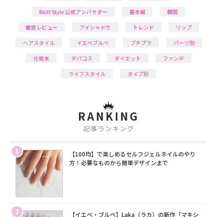
RAXY Style 公式アンバサダー
基本編
韓国
徹底レビュー
アイシャドウ
トレンド
リップ
ヘアスタイル
イエベブルベ
プチプラ
パーツ別
化粧水
デパコス
ダイエット
ファンデ
ライフスタイル
タイプ別
RANKING
記事ランキング
1
【100均】で楽しめるセルフジェルネイルのやり
方！必要なものから簡単デザインまで
2
【イエベ・ブルベ】Laka（ラカ）の新作「マキシ