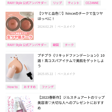
RAXY Style 公式アンバサダー
リップ
ティント
CEZANNE
【ツヤと血色♡】hinceのチークで生ツヤ
ほっぺに！
2024.02.29
｜
ベースメイク
RAXY Style 公式アンバサダー
韓国
チーク
プチプラ《リキッドファンデーション》10
選！高コスパアイテムで美肌をゲットしよ
う
2025.05.22
｜
ベースメイク
How to
おすすめ
ファンデ
【2023春新作】ジルスチュアートのリップ
美容液♡大切な人へのプレゼントにおすす
め