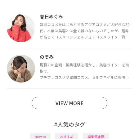
春日めぐみ
韓国コスメをはじめとするアジアコスメが大好きな30
代。本業は美容とは全く縁のないものでしたが、趣味
が高じてコスメコンシェルジュ・コスメライター資格
を取得し、現在は韓国コスメライターとして活動中。
都内で16タイプパーソナルカラー診断・顔タイプ診
断・骨格診断によるイメージコンサルティングも行っ
のぞみ
ています。
現職での企画・編集経験を活かし、美容ライターを目
指す。
プチプラコスメや韓国コスメ、セルフネイルに興味が
あり、美容系SNSや動画で最新情報をチェック。家事や
育児の合間に取り入れられる時短美容テクも実践中。
日本化粧品検定1級保有。
VIEW MORE
#人気のタグ
How to
おすすめ
編集部企画