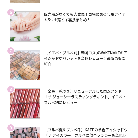
6
除光液がなくても大丈夫！自宅にある代用アイテ
ム5つ＋落とす裏技まとめ！
7
【イエベ・ブルベ別】韓国コスメWAKEMAKEのア
イシャドウパレットを全色レビュー！最新色もご
紹介
8
【全色一覧つき】リニューアルしたロムアンド
「ザ ジューシーラスティングティント」イエベ・
ブルベ別にレビュー！
9
【ブルベ夏＆ブルベ冬】KATEの単色アイシャドウ
「ザ アイカラー」ブルベに似合うカラーを全色レ