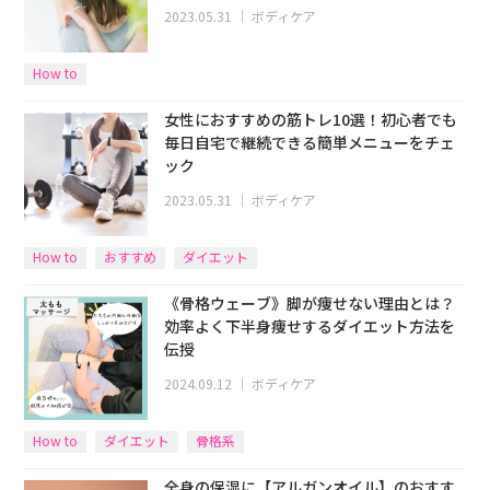
2023.05.31
｜
ボディケア
How to
女性におすすめの筋トレ10選！初心者でも
毎日自宅で継続できる簡単メニューをチェ
ック
2023.05.31
｜
ボディケア
How to
おすすめ
ダイエット
《骨格ウェーブ》脚が痩せない理由とは？
効率よく下半身痩せするダイエット方法を
伝授
2024.09.12
｜
ボディケア
How to
ダイエット
骨格系
全身の保湿に【アルガンオイル】のおすす