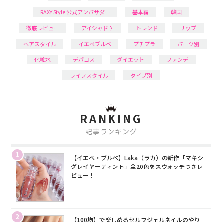
RAXY Style 公式アンバサダー
基本編
韓国
徹底レビュー
アイシャドウ
トレンド
リップ
ヘアスタイル
イエベブルベ
プチプラ
パーツ別
化粧水
デパコス
ダイエット
ファンデ
ライフスタイル
タイプ別
RANKING
記事ランキング
1
【イエベ・ブルベ】Laka（ラカ）の新作「マキシ
グレイヤーティント」全20色をスウォッチつきレ
ビュー！
2
【100均】で楽しめるセルフジェルネイルのやり