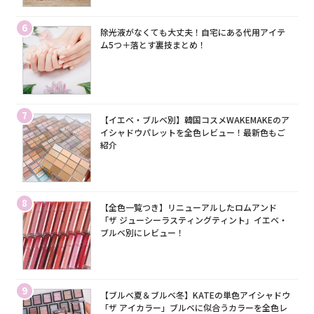
6
除光液がなくても大丈夫！自宅にある代用アイテ
ム5つ＋落とす裏技まとめ！
7
【イエベ・ブルベ別】韓国コスメWAKEMAKEのア
イシャドウパレットを全色レビュー！最新色もご
紹介
8
【全色一覧つき】リニューアルしたロムアンド
「ザ ジューシーラスティングティント」イエベ・
ブルベ別にレビュー！
9
【ブルベ夏＆ブルベ冬】KATEの単色アイシャドウ
「ザ アイカラー」ブルベに似合うカラーを全色レ