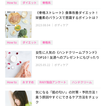
How to
ダイエット
骨格系
《骨格ストレート》食事改善ダイエット！
栄養素のバランスで意識するポイントは？
2023.08.04
｜
ボディケア
How to
ダイエット
骨格系
女性に人気の《ハンドクリームブランド》
TOP10！友達へのプレゼントにもぴったり
2025.05.22
｜
ボディケア
How to
おすすめ
RAXY独自アンケート
ハンドクリーム
気になる「脇の匂い」の対策・予防方法！
臭う原因やすぐにできるケア方法をチェッ
ク