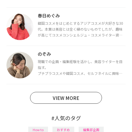
春日めぐみ
韓国コスメをはじめとするアジアコスメが大好きな30
代。本業は美容とは全く縁のないものでしたが、趣味
が高じてコスメコンシェルジュ・コスメライター資格
を取得し、現在は韓国コスメライターとして活動中。
都内で16タイプパーソナルカラー診断・顔タイプ診
断・骨格診断によるイメージコンサルティングも行っ
のぞみ
ています。
現職での企画・編集経験を活かし、美容ライターを目
指す。
プチプラコスメや韓国コスメ、セルフネイルに興味が
あり、美容系SNSや動画で最新情報をチェック。家事や
育児の合間に取り入れられる時短美容テクも実践中。
日本化粧品検定1級保有。
VIEW MORE
#人気のタグ
How to
おすすめ
編集部企画