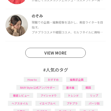
を取得し、現在は韓国コスメライターとして活動中。
都内で16タイプパーソナルカラー診断・顔タイプ診
断・骨格診断によるイメージコンサルティングも行っ
のぞみ
ています。
現職での企画・編集経験を活かし、美容ライターを目
指す。
プチプラコスメや韓国コスメ、セルフネイルに興味が
あり、美容系SNSや動画で最新情報をチェック。家事や
育児の合間に取り入れられる時短美容テクも実践中。
日本化粧品検定1級保有。
VIEW MORE
#人気のタグ
How to
おすすめ
編集部企画
RAXY Style 公式アンバサダー
基本編
韓国
徹底レビュー
アイシャドウ
トレンド
リップ
ヘアスタイル
イエベブルベ
プチプラ
パーツ別