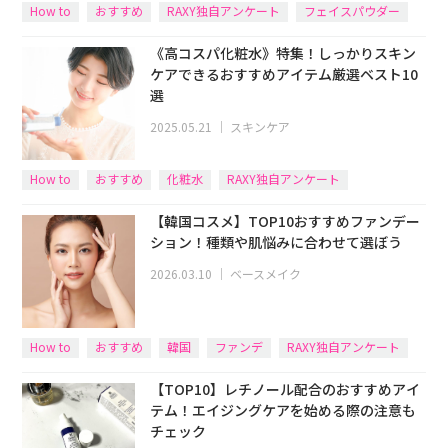
How to
おすすめ
RAXY独自アンケート
フェイスパウダー
《高コスパ化粧水》特集！しっかりスキン
ケアできるおすすめアイテム厳選ベスト10
選
2025.05.21
｜
スキンケア
How to
おすすめ
化粧水
RAXY独自アンケート
【韓国コスメ】TOP10おすすめファンデー
ション！種類や肌悩みに合わせて選ぼう
2026.03.10
｜
ベースメイク
How to
おすすめ
韓国
ファンデ
RAXY独自アンケート
【TOP10】レチノール配合のおすすめアイ
テム！エイジングケアを始める際の注意も
チェック