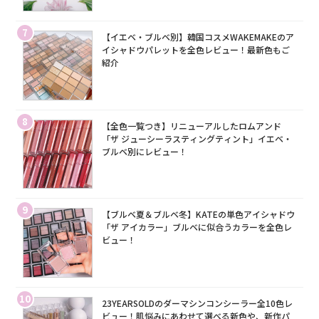
7
【イエベ・ブルベ別】韓国コスメWAKEMAKEのア
イシャドウパレットを全色レビュー！最新色もご
紹介
8
【全色一覧つき】リニューアルしたロムアンド
「ザ ジューシーラスティングティント」イエベ・
ブルベ別にレビュー！
9
【ブルベ夏＆ブルベ冬】KATEの単色アイシャドウ
「ザ アイカラー」ブルベに似合うカラーを全色レ
ビュー！
10
23YEARSOLDのダーマシンコンシーラー全10色レ
ビュー！肌悩みにあわせて選べる新色や、新作パ