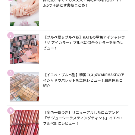
ム5つ＋落とす裏技まとめ！
7
【ブルベ夏＆ブルベ冬】KATEの単色アイシャドウ
「ザ アイカラー」ブルベに似合うカラーを全色レ
ビュー！
8
【イエベ・ブルベ別】韓国コスメWAKEMAKEのア
イシャドウパレットを全色レビュー！最新色もご
紹介
9
【全色一覧つき】リニューアルしたロムアンド
「ザ ジューシーラスティングティント」イエベ・
ブルベ別にレビュー！