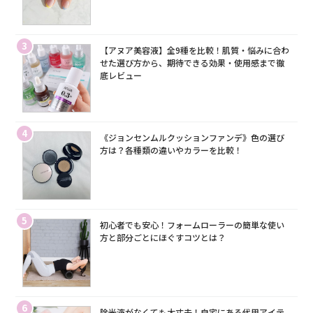
3
【アヌア美容液】全9種を比較！肌質・悩みに合わ
せた選び方から、期待できる効果・使用感まで徹
底レビュー
4
《ジョンセンムルクッションファンデ》色の選び
方は？各種類の違いやカラーを比較！
5
初心者でも安心！フォームローラーの簡単な使い
方と部分ごとにほぐすコツとは？
6
除光液がなくても大丈夫！自宅にある代用アイテ