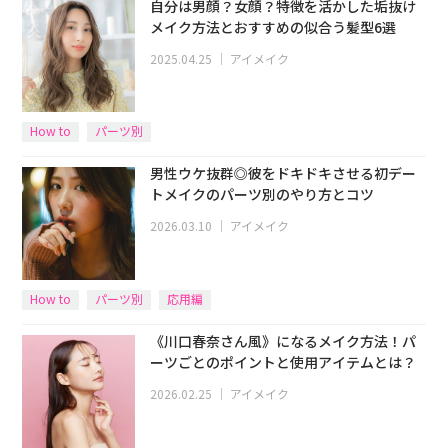
自分は男顔？女顔？特徴を活かした垢抜け
メイク方法とおすすめの似合う髪型6選
2025.04.25
｜
アイメイク
How to
パーツ別
男性ウケ抜群◎彼をドキドキさせる初デー
トメイクのパーツ別のやり方とコツ
2026.03.10
｜
アイメイク
How to
パーツ別
応用編
《川口春奈さん風》になるメイク方法！パ
ーツごとのポイントと使用アイテムとは？
2026.02.25
｜
アイメイク