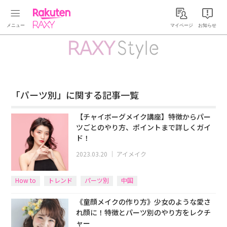
Rakuten RAXY
マイページ
お知らせ
「パーツ別」に関する記事一覧
【チャイボーグメイク講座】特徴からパー
ツごとのやり方、ポイントまで詳しくガイ
ド！
2023.03.20
｜
アイメイク
How to
トレンド
パーツ別
中国
《童顔メイクの作り方》少女のような愛さ
れ顔に！特徴とパーツ別のやり方をレクチ
ャー