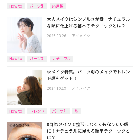
How to
パーツ別
応用編
大人メイクはシンプルさが鍵。ナチュラル
な顔に仕上げる基本のテクニックとは？
2026.03.26
｜
アイメイク
How to
パーツ別
ナチュラル
秋メイク特集。パーツ別のメイクでトレン
ド顔をゲット！
2024.10.19
｜
アイメイク
How to
トレンド
パーツ別
秋
#詐欺メイクで整形しなくてもなりたい顔
に！ナチュラルに見える簡単テクニックと
は？