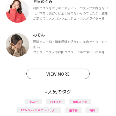
春日めぐみ
韓国コスメをはじめとするアジアコスメが大好きな30
代。本業は美容とは全く縁のないものでしたが、趣味
が高じてコスメコンシェルジュ・コスメライター資格
を取得し、現在は韓国コスメライターとして活動中。
都内で16タイプパーソナルカラー診断・顔タイプ診
断・骨格診断によるイメージコンサルティングも行っ
のぞみ
ています。
現職での企画・編集経験を活かし、美容ライターを目
指す。
プチプラコスメや韓国コスメ、セルフネイルに興味が
あり、美容系SNSや動画で最新情報をチェック。家事や
育児の合間に取り入れられる時短美容テクも実践中。
日本化粧品検定1級保有。
VIEW MORE
#人気のタグ
How to
おすすめ
編集部企画
RAXY Style 公式アンバサダー
基本編
韓国