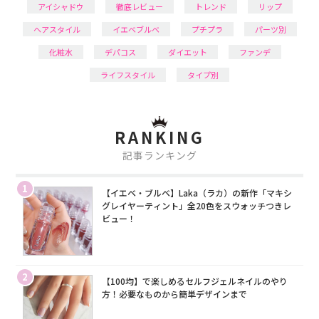
アイシャドウ
徹底レビュー
トレンド
リップ
ヘアスタイル
イエベブルベ
プチプラ
パーツ別
化粧水
デパコス
ダイエット
ファンデ
ライフスタイル
タイプ別
RANKING
記事ランキング
1
【イエベ・ブルベ】Laka（ラカ）の新作「マキシ
グレイヤーティント」全20色をスウォッチつきレ
ビュー！
2
【100均】で楽しめるセルフジェルネイルのやり
方！必要なものから簡単デザインまで