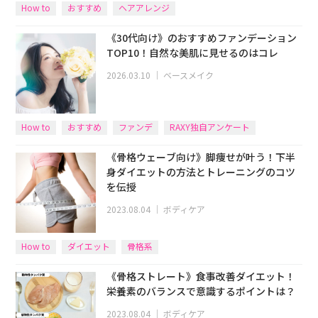
How to
おすすめ
ヘアアレンジ
《30代向け》のおすすめファンデーション
TOP10！自然な美肌に見せるのはコレ
2026.03.10
｜
ベースメイク
How to
おすすめ
ファンデ
RAXY独自アンケート
《骨格ウェーブ向け》脚痩せが叶う！下半
身ダイエットの方法とトレーニングのコツ
を伝授
2023.08.04
｜
ボディケア
How to
ダイエット
骨格系
《骨格ストレート》食事改善ダイエット！
栄養素のバランスで意識するポイントは？
2023.08.04
｜
ボディケア