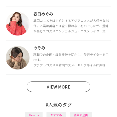
春日めぐみ
韓国コスメをはじめとするアジアコスメが大好きな30
代。本業は美容とは全く縁のないものでしたが、趣味
が高じてコスメコンシェルジュ・コスメライター資格
を取得し、現在は韓国コスメライターとして活動中。
都内で16タイプパーソナルカラー診断・顔タイプ診
断・骨格診断によるイメージコンサルティングも行っ
のぞみ
ています。
現職での企画・編集経験を活かし、美容ライターを目
指す。
プチプラコスメや韓国コスメ、セルフネイルに興味が
あり、美容系SNSや動画で最新情報をチェック。家事や
育児の合間に取り入れられる時短美容テクも実践中。
日本化粧品検定1級保有。
VIEW MORE
#人気のタグ
How to
おすすめ
編集部企画