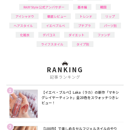
RAXY Style 公式アンバサダー
基本編
韓国
アイシャドウ
徹底レビュー
トレンド
リップ
ヘアスタイル
イエベブルベ
プチプラ
パーツ別
化粧水
デパコス
ダイエット
ファンデ
ライフスタイル
タイプ別
RANKING
記事ランキング
1
【イエベ・ブルベ】Laka（ラカ）の新作「マキシ
グレイヤーティント」全20色をスウォッチつきレ
ビュー！
2
【100均】で楽しめるセルフジェルネイルのやり