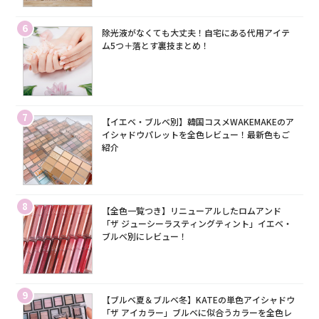
6
除光液がなくても大丈夫！自宅にある代用アイテ
ム5つ＋落とす裏技まとめ！
7
【イエベ・ブルベ別】韓国コスメWAKEMAKEのア
イシャドウパレットを全色レビュー！最新色もご
紹介
8
【全色一覧つき】リニューアルしたロムアンド
「ザ ジューシーラスティングティント」イエベ・
ブルベ別にレビュー！
9
【ブルベ夏＆ブルベ冬】KATEの単色アイシャドウ
「ザ アイカラー」ブルベに似合うカラーを全色レ