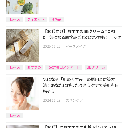
How to
ダイエット
骨格系
【30代向け】おすすめBBクリームTOP1
0！気になる肌悩みごとの選び方もチェック
2025.05.26
｜
ベースメイク
How to
おすすめ
RAXY独自アンケート
BBクリーム
気になる「肌のくすみ」の原因と対策方
法！あなたにぴったり合うケアで美肌を目
指そう
2024.11.29
｜
スキンケア
How to
【30代】におすすめの化粧下地ベスト10