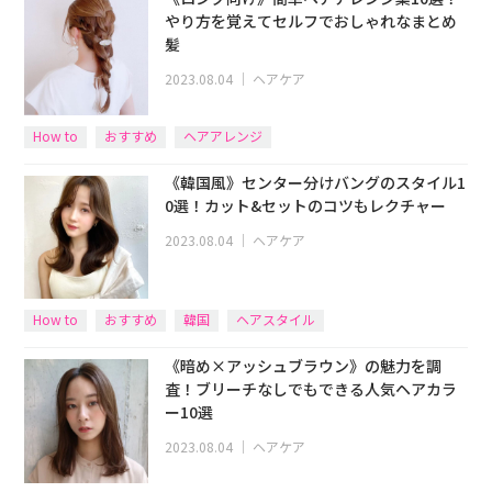
やり方を覚えてセルフでおしゃれなまとめ
髪
2023.08.04
｜
ヘアケア
How to
おすすめ
ヘアアレンジ
《韓国風》センター分けバングのスタイル1
0選！カット&セットのコツもレクチャー
2023.08.04
｜
ヘアケア
How to
おすすめ
韓国
ヘアスタイル
《暗め×アッシュブラウン》の魅力を調
査！ブリーチなしでもできる人気ヘアカラ
ー10選
2023.08.04
｜
ヘアケア