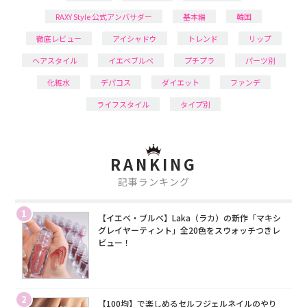
RAXY Style 公式アンバサダー
基本編
韓国
徹底レビュー
アイシャドウ
トレンド
リップ
ヘアスタイル
イエベブルベ
プチプラ
パーツ別
化粧水
デパコス
ダイエット
ファンデ
ライフスタイル
タイプ別
RANKING
記事ランキング
1
【イエベ・ブルベ】Laka（ラカ）の新作「マキシ
グレイヤーティント」全20色をスウォッチつきレ
ビュー！
2
【100均】で楽しめるセルフジェルネイルのやり