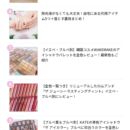
6
除光液がなくても大丈夫！自宅にある代用アイテ
ム5つ＋落とす裏技まとめ！
7
【イエベ・ブルベ別】韓国コスメWAKEMAKEのア
イシャドウパレットを全色レビュー！最新色もご
紹介
8
【全色一覧つき】リニューアルしたロムアンド
「ザ ジューシーラスティングティント」イエベ・
ブルベ別にレビュー！
9
【ブルベ夏＆ブルベ冬】KATEの単色アイシャドウ
「ザ アイカラー」ブルベに似合うカラーを全色レ