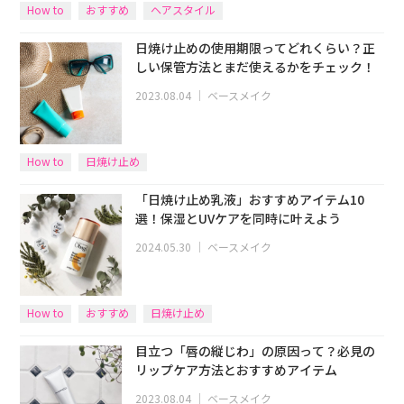
How to
おすすめ
ヘアスタイル
日焼け止めの使用期限ってどれくらい？正
しい保管方法とまだ使えるかをチェック！
2023.08.04
｜
ベースメイク
How to
日焼け止め
「日焼け止め乳液」おすすめアイテム10
選！保湿とUVケアを同時に叶えよう
2024.05.30
｜
ベースメイク
How to
おすすめ
日焼け止め
目立つ「唇の縦じわ」の原因って？必見の
リップケア方法とおすすめアイテム
2023.08.04
｜
ベースメイク