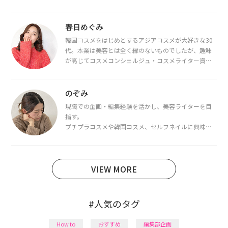
春日めぐみ
韓国コスメをはじめとするアジアコスメが大好きな30
代。本業は美容とは全く縁のないものでしたが、趣味
が高じてコスメコンシェルジュ・コスメライター資格
を取得し、現在は韓国コスメライターとして活動中。
都内で16タイプパーソナルカラー診断・顔タイプ診
断・骨格診断によるイメージコンサルティングも行っ
のぞみ
ています。
現職での企画・編集経験を活かし、美容ライターを目
指す。
プチプラコスメや韓国コスメ、セルフネイルに興味が
あり、美容系SNSや動画で最新情報をチェック。家事や
育児の合間に取り入れられる時短美容テクも実践中。
日本化粧品検定1級保有。
VIEW MORE
#人気のタグ
How to
おすすめ
編集部企画