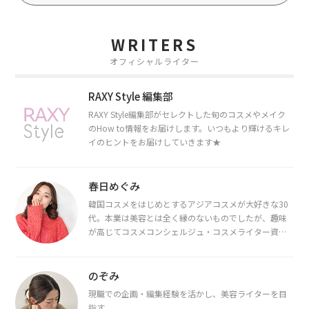
WRITERS
オフィシャルライター
RAXY Style 編集部
RAXY Style編集部がセレクトした旬のコスメやメイク
のHow to情報をお届けします。いつもより輝けるキレ
イのヒントをお届けしていきます★
春日めぐみ
韓国コスメをはじめとするアジアコスメが大好きな30
代。本業は美容とは全く縁のないものでしたが、趣味
が高じてコスメコンシェルジュ・コスメライター資格
を取得し、現在は韓国コスメライターとして活動中。
都内で16タイプパーソナルカラー診断・顔タイプ診
断・骨格診断によるイメージコンサルティングも行っ
のぞみ
ています。
現職での企画・編集経験を活かし、美容ライターを目
指す。