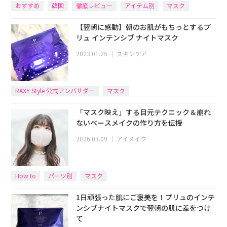
おすすめ
韓国
徹底レビュー
アイテム別
マスク
【翌朝に感動】朝のお肌がもちっとするプ
リュ インテンシブ ナイトマスク
2023.01.25
｜
スキンケア
RAXY Style 公式アンバサダー
マスク
「マスク映え」する目元テクニック＆崩れ
ないベースメイクの作り方を伝授
2026.03.09
｜
アイメイク
How to
パーツ別
マスク
1日頑張った肌にご褒美を！プリュのインテ
ンシブナイトマスクで翌朝の肌に差をつけ
て