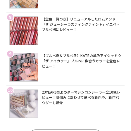
8
【全色一覧つき】リニューアルしたロムアンド
「ザ ジューシーラスティングティント」イエベ・
ブルベ別にレビュー！
9
【ブルベ夏＆ブルベ冬】KATEの単色アイシャドウ
「ザ アイカラー」ブルベに似合うカラーを全色レ
ビュー！
10
23YEARSOLDのダーマシンコンシーラー全10色レ
ビュー！肌悩みにあわせて選べる新色や、新作パ
ウダーも紹介