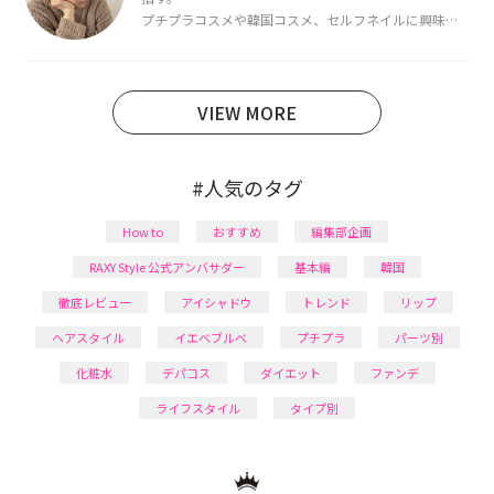
プチプラコスメや韓国コスメ、セルフネイルに興味が
あり、美容系SNSや動画で最新情報をチェック。家事や
育児の合間に取り入れられる時短美容テクも実践中。
日本化粧品検定1級保有。
VIEW MORE
#人気のタグ
How to
おすすめ
編集部企画
RAXY Style 公式アンバサダー
基本編
韓国
徹底レビュー
アイシャドウ
トレンド
リップ
ヘアスタイル
イエベブルベ
プチプラ
パーツ別
化粧水
デパコス
ダイエット
ファンデ
ライフスタイル
タイプ別