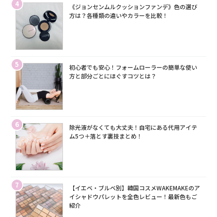
4
《ジョンセンムルクッションファンデ》色の選び
方は？各種類の違いやカラーを比較！
5
初心者でも安心！フォームローラーの簡単な使い
方と部分ごとにほぐすコツとは？
6
除光液がなくても大丈夫！自宅にある代用アイテ
ム5つ＋落とす裏技まとめ！
7
【イエベ・ブルベ別】韓国コスメWAKEMAKEのア
イシャドウパレットを全色レビュー！最新色もご
紹介