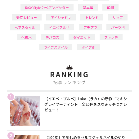
RAXY Style 公式アンバサダー
基本編
韓国
徹底レビュー
アイシャドウ
トレンド
リップ
ヘアスタイル
イエベブルベ
プチプラ
パーツ別
化粧水
デパコス
ダイエット
ファンデ
ライフスタイル
タイプ別
RANKING
記事ランキング
1
【イエベ・ブルベ】Laka（ラカ）の新作「マキシ
グレイヤーティント」全20色をスウォッチつきレ
ビュー！
2
【100均】で楽しめるセルフジェルネイルのやり