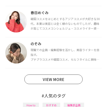
春日めぐみ
韓国コスメをはじめとするアジアコスメが大好きな30
代。本業は美容とは全く縁のないものでしたが、趣味
が高じてコスメコンシェルジュ・コスメライター資格
を取得し、現在は韓国コスメライターとして活動中。
都内で16タイプパーソナルカラー診断・顔タイプ診
断・骨格診断によるイメージコンサルティングも行っ
のぞみ
ています。
現職での企画・編集経験を活かし、美容ライターを目
指す。
プチプラコスメや韓国コスメ、セルフネイルに興味が
あり、美容系SNSや動画で最新情報をチェック。家事や
育児の合間に取り入れられる時短美容テクも実践中。
日本化粧品検定1級保有。
VIEW MORE
#人気のタグ
How to
おすすめ
編集部企画