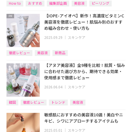
How to
おすすめ
編集部企画
美容液
ピーリング
【IOPE-アイオペ】新作！高濃度ビタミンC
PR
美容液を徹底レビュー！肌悩み別のおすす
め組み合わせ・使い方も
2025.09.29
｜
スキンケア
徹底レビュー
美容液
新商品
【アヌア美容液】全9種を比較！肌質・悩み
に合わせた選び方から、期待できる効果・
使用感まで徹底レビュー
2026.06.04
｜
スキンケア
韓国
徹底レビュー
トレンド
美容液
敏感肌におすすめの美容液10選！美白やニ
キビ、シワにアプローチするアイテムも
2025.05.01
｜
スキンケア