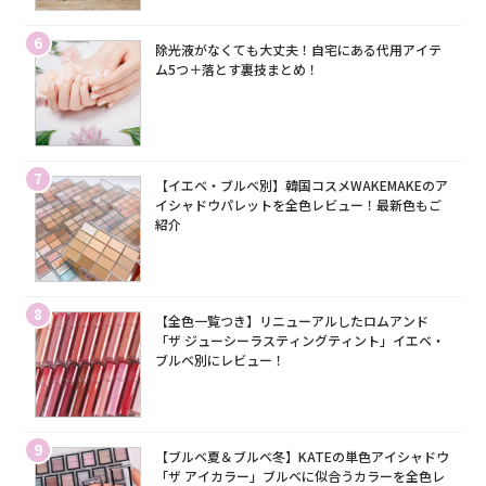
6
除光液がなくても大丈夫！自宅にある代用アイテ
ム5つ＋落とす裏技まとめ！
7
【イエベ・ブルベ別】韓国コスメWAKEMAKEのア
イシャドウパレットを全色レビュー！最新色もご
紹介
8
【全色一覧つき】リニューアルしたロムアンド
「ザ ジューシーラスティングティント」イエベ・
ブルベ別にレビュー！
9
【ブルベ夏＆ブルベ冬】KATEの単色アイシャドウ
「ザ アイカラー」ブルベに似合うカラーを全色レ