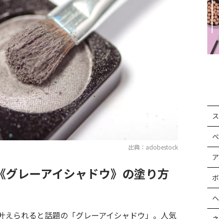
ス
ベ
出典：adobestock
ア
《グレーアイシャドウ》の塗り方
ボ
ヘ
叶えられると話題の「グレーアイシャドウ」。人気
ネ