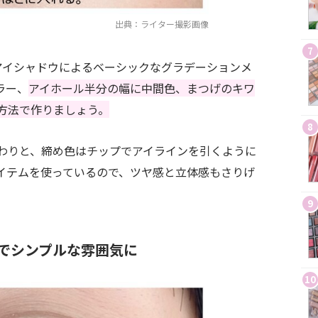
出典：ライター撮影画像
7
アイシャドウによるベーシックなグラデーションメ
ラー、
アイホール半分の幅に中間色、まつげのキワ
方法で作りましょう。
8
わりと、締め色はチップでアイラインを引くように
イテムを使っているので、ツヤ感と立体感もさりげ
9
でシンプルな雰囲気に
10