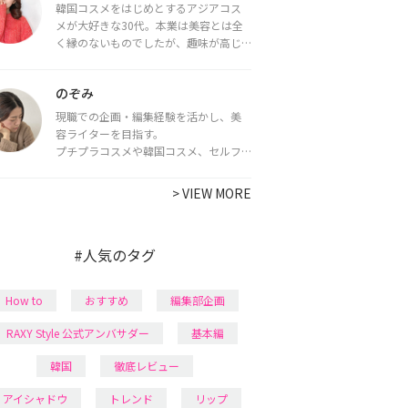
韓国コスメをはじめとするアジアコス
メが大好きな30代。本業は美容とは全
く縁のないものでしたが、趣味が高じ
てコスメコンシェルジュ・コスメライ
ター資格を取得し、現在は韓国コスメ
のぞみ
ライターとして活動中。
都内で16タイプパーソナルカラー診
現職での企画・編集経験を活かし、美
断・顔タイプ診断・骨格診断によるイ
容ライターを目指す。
メージコンサルティングも行っていま
プチプラコスメや韓国コスメ、セルフ
す。
ネイルに興味があり、美容系SNSや動画
で最新情報をチェック。家事や育児の合
>
VIEW MORE
間に取り入れられる時短美容テクも実
践中。日本化粧品検定1級保有。
#人気のタグ
How to
おすすめ
編集部企画
RAXY Style 公式アンバサダー
基本編
韓国
徹底レビュー
アイシャドウ
トレンド
リップ