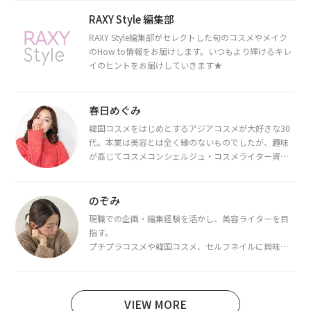
RAXY Style 編集部
RAXY Style編集部がセレクトした旬のコスメやメイク
のHow to情報をお届けします。いつもより輝けるキレ
イのヒントをお届けしていきます★
春日めぐみ
韓国コスメをはじめとするアジアコスメが大好きな30
代。本業は美容とは全く縁のないものでしたが、趣味
が高じてコスメコンシェルジュ・コスメライター資格
を取得し、現在は韓国コスメライターとして活動中。
都内で16タイプパーソナルカラー診断・顔タイプ診
断・骨格診断によるイメージコンサルティングも行っ
のぞみ
ています。
現職での企画・編集経験を活かし、美容ライターを目
指す。
プチプラコスメや韓国コスメ、セルフネイルに興味が
あり、美容系SNSや動画で最新情報をチェック。家事や
育児の合間に取り入れられる時短美容テクも実践中。
日本化粧品検定1級保有。
VIEW MORE