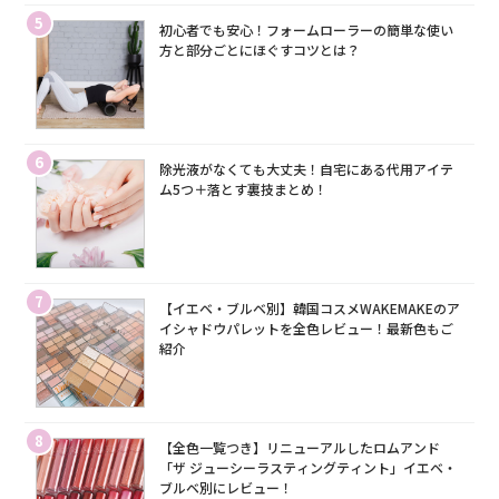
5
初心者でも安心！フォームローラーの簡単な使い
方と部分ごとにほぐすコツとは？
6
除光液がなくても大丈夫！自宅にある代用アイテ
ム5つ＋落とす裏技まとめ！
7
【イエベ・ブルベ別】韓国コスメWAKEMAKEのア
イシャドウパレットを全色レビュー！最新色もご
紹介
8
【全色一覧つき】リニューアルしたロムアンド
「ザ ジューシーラスティングティント」イエベ・
ブルベ別にレビュー！