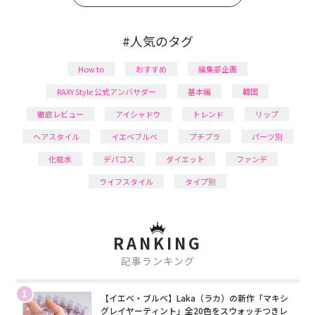
#人気のタグ
How to
おすすめ
編集部企画
RAXY Style 公式アンバサダー
基本編
韓国
徹底レビュー
アイシャドウ
トレンド
リップ
ヘアスタイル
イエベブルベ
プチプラ
パーツ別
化粧水
デパコス
ダイエット
ファンデ
ライフスタイル
タイプ別
RANKING
記事ランキング
1
【イエベ・ブルベ】Laka（ラカ）の新作「マキシ
グレイヤーティント」全20色をスウォッチつきレ