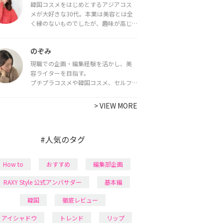
韓国コスメをはじめとするアジアコス
メが大好きな30代。本業は美容とは全
く縁のないものでしたが、趣味が高じ
てコスメコンシェルジュ・コスメライ
ター資格を取得し、現在は韓国コスメ
のぞみ
ライターとして活動中。
都内で16タイプパーソナルカラー診
現職での企画・編集経験を活かし、美
断・顔タイプ診断・骨格診断によるイ
容ライターを目指す。
メージコンサルティングも行っていま
プチプラコスメや韓国コスメ、セルフ
す。
ネイルに興味があり、美容系SNSや動画
で最新情報をチェック。家事や育児の合
>
VIEW MORE
間に取り入れられる時短美容テクも実
践中。日本化粧品検定1級保有。
#人気のタグ
How to
おすすめ
編集部企画
RAXY Style 公式アンバサダー
基本編
韓国
徹底レビュー
アイシャドウ
トレンド
リップ