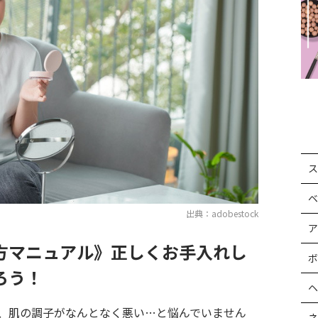
ス
ベ
出典：adobestock
ア
方マニュアル》正しくお手入れし
ボ
ろう！
ヘ
、肌の調子がなんとなく悪い…と悩んでいません
ネ