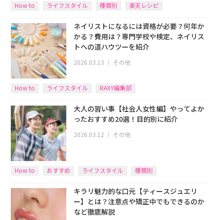
How to
ライフスタイル
種類別
楽天レシピ
ネイリストになるには資格が必要？何年か
かる？費用は？専門学校や検定、ネイリス
トへの道ハウツーを紹介
2026.03.13
｜
その他
How to
ライフスタイル
RAXY編集部
大人の習い事【社会人女性編】やってよか
ったおすすめ20選！目的別に紹介
2026.03.12
｜
その他
How to
おすすめ
ライフスタイル
種類別
キラリ魅力的な口元【ティースジュエリ
ー】とは？注意点や矯正中でもできるのか
など徹底解説