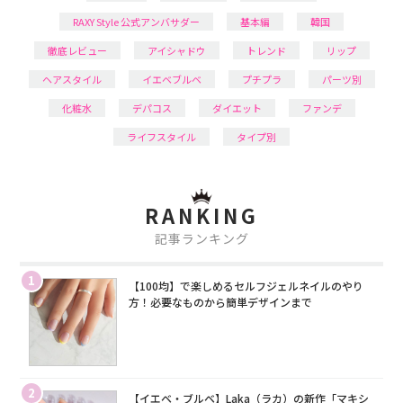
RAXY Style 公式アンバサダー
基本編
韓国
徹底レビュー
アイシャドウ
トレンド
リップ
ヘアスタイル
イエベブルベ
プチプラ
パーツ別
化粧水
デパコス
ダイエット
ファンデ
ライフスタイル
タイプ別
RANKING
記事ランキング
1
【100均】で楽しめるセルフジェルネイルのやり
方！必要なものから簡単デザインまで
2
【イエベ・ブルベ】Laka（ラカ）の新作「マキシ