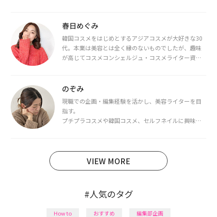
春日めぐみ
韓国コスメをはじめとするアジアコスメが大好きな30
代。本業は美容とは全く縁のないものでしたが、趣味
が高じてコスメコンシェルジュ・コスメライター資格
を取得し、現在は韓国コスメライターとして活動中。
都内で16タイプパーソナルカラー診断・顔タイプ診
断・骨格診断によるイメージコンサルティングも行っ
のぞみ
ています。
現職での企画・編集経験を活かし、美容ライターを目
指す。
プチプラコスメや韓国コスメ、セルフネイルに興味が
あり、美容系SNSや動画で最新情報をチェック。家事や
育児の合間に取り入れられる時短美容テクも実践中。
日本化粧品検定1級保有。
VIEW MORE
#人気のタグ
How to
おすすめ
編集部企画