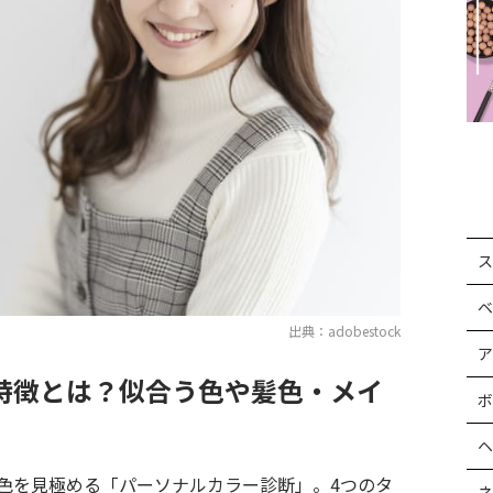
ス
ベ
出典：adobestock
ア
特徴とは？似合う色や髪色・メイ
ボ
ヘ
色を見極める「パーソナルカラー診断」。4つのタ
ネ