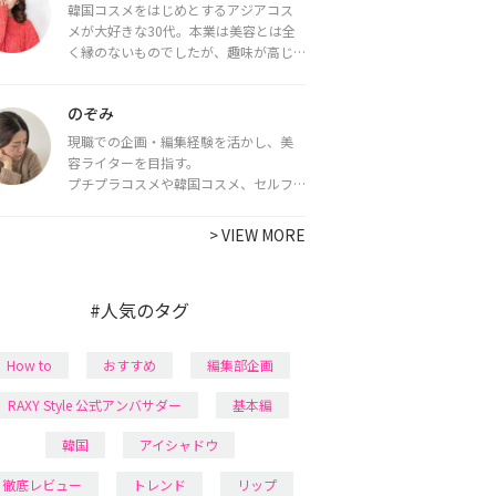
韓国コスメをはじめとするアジアコス
メが大好きな30代。本業は美容とは全
く縁のないものでしたが、趣味が高じ
てコスメコンシェルジュ・コスメライ
ター資格を取得し、現在は韓国コスメ
のぞみ
ライターとして活動中。
都内で16タイプパーソナルカラー診
現職での企画・編集経験を活かし、美
断・顔タイプ診断・骨格診断によるイ
容ライターを目指す。
メージコンサルティングも行っていま
プチプラコスメや韓国コスメ、セルフ
す。
ネイルに興味があり、美容系SNSや動画
で最新情報をチェック。家事や育児の合
>
VIEW MORE
間に取り入れられる時短美容テクも実
践中。日本化粧品検定1級保有。
#人気のタグ
How to
おすすめ
編集部企画
RAXY Style 公式アンバサダー
基本編
韓国
アイシャドウ
徹底レビュー
トレンド
リップ