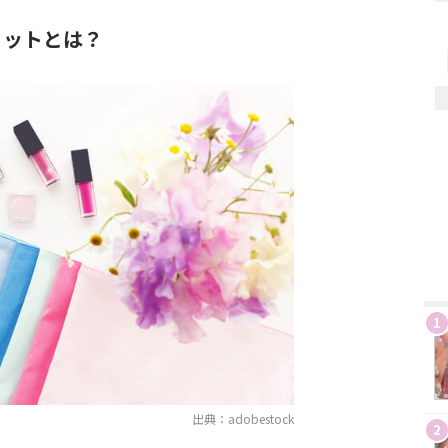
リットとは？
1
出典：adobestock
2