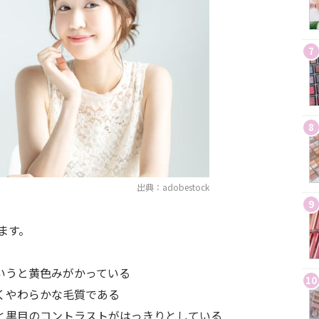
7
8
出典：adobestock
9
ます。
いうと黄色みがかっている
10
くやわらかな毛質である
目と黒目のコントラストがはっきりとしている