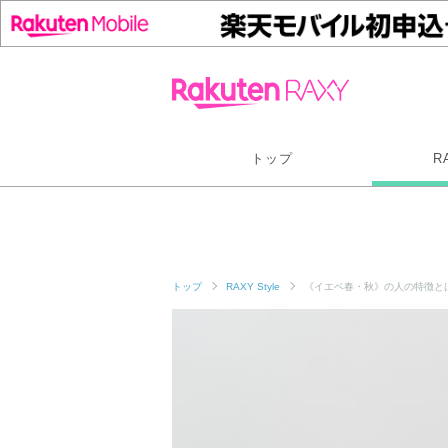
トップ
R
トップ
RAXY Style
《イエベ春・秋》の人の特徴と