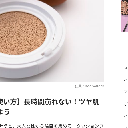
ス
ベ
出典：adobestock
ア
使い方】長時間崩れない！ツヤ肌
ボ
よう
ヘ
叶うと、大人女性から注目を集める「クッションフ
ネ