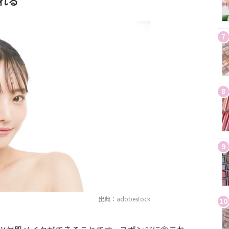
れる
7
8
9
出典：adobestock
10