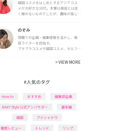
韓国コスメをはじめとするアジアコス
メが大好きな30代。本業は美容とは全
く縁のないものでしたが、趣味が高じ
てコスメコンシェルジュ・コスメライ
ター資格を取得し、現在は韓国コスメ
のぞみ
ライターとして活動中。
都内で16タイプパーソナルカラー診
現職での企画・編集経験を活かし、美
断・顔タイプ診断・骨格診断によるイ
容ライターを目指す。
メージコンサルティングも行っていま
プチプラコスメや韓国コスメ、セルフ
す。
ネイルに興味があり、美容系SNSや動画
で最新情報をチェック。家事や育児の合
>
VIEW MORE
間に取り入れられる時短美容テクも実
践中。日本化粧品検定1級保有。
#人気のタグ
How to
おすすめ
編集部企画
RAXY Style 公式アンバサダー
基本編
韓国
アイシャドウ
徹底レビュー
トレンド
リップ