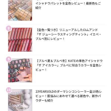
イシャドウパレットを全色レビュー！最新色もご
紹介
8
【全色一覧つき】リニューアルしたロムアンド
「ザ ジューシーラスティングティント」イエベ・
ブルベ別にレビュー！
9
【ブルベ夏＆ブルベ冬】KATEの単色アイシャドウ
「ザ アイカラー」ブルベに似合うカラーを全色レ
ビュー！
10
23YEARSOLDのダーマシンコンシーラー全10色レ
ビュー！肌悩みにあわせて選べる新色や、新作パ
ウダーも紹介