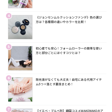
4
《ジョンセンムルクッションファンデ》色の選び
方は？各種類の違いやカラーを比較！
5
初心者でも安心！フォームローラーの簡単な使い
方と部分ごとにほぐすコツとは？
6
除光液がなくても大丈夫！自宅にある代用アイテ
ム5つ＋落とす裏技まとめ！
7
【イエベ・ブルベ別】韓国コスメWAKEMAKEのア