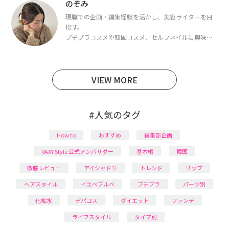
断・骨格診断によるイメージコンサルティングも行っ
のぞみ
ています。
現職での企画・編集経験を活かし、美容ライターを目
指す。
プチプラコスメや韓国コスメ、セルフネイルに興味が
あり、美容系SNSや動画で最新情報をチェック。家事や
育児の合間に取り入れられる時短美容テクも実践中。
日本化粧品検定1級保有。
VIEW MORE
#人気のタグ
How to
おすすめ
編集部企画
RAXY Style 公式アンバサダー
基本編
韓国
徹底レビュー
アイシャドウ
トレンド
リップ
ヘアスタイル
イエベブルベ
プチプラ
パーツ別
化粧水
デパコス
ダイエット
ファンデ
ライフスタイル
タイプ別