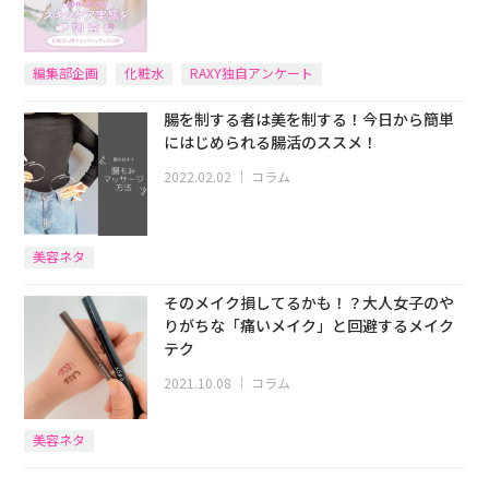
編集部企画
化粧水
RAXY独自アンケート
腸を制する者は美を制する！今日から簡単
にはじめられる腸活のススメ！
2022.02.02
｜
コラム
美容ネタ
そのメイク損してるかも！？大人女子のや
りがちな「痛いメイク」と回避するメイク
テク
2021.10.08
｜
コラム
美容ネタ