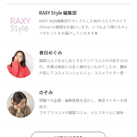
RAXY Style 編集部
RAXY Style編集部がセレクトした旬のコスメやメイク
のHow to情報をお届けします。いつもより輝けるキレ
イのヒントをお届けしていきます★
春日めぐみ
韓国コスメをはじめとするアジアコスメが大好きな30
代。本業は美容とは全く縁のないものでしたが、趣味
が高じてコスメコンシェルジュ・コスメライター資格
を取得し、現在は韓国コスメライターとして活動中。
都内で16タイプパーソナルカラー診断・顔タイプ診
断・骨格診断によるイメージコンサルティングも行っ
のぞみ
ています。
現職での企画・編集経験を活かし、美容ライターを目
指す。
プチプラコスメや韓国コスメ、セルフネイルに興味が
あり、美容系SNSや動画で最新情報をチェック。家事や
育児の合間に取り入れられる時短美容テクも実践中。
日本化粧品検定1級保有。