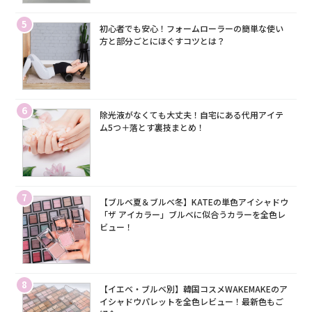
5
初心者でも安心！フォームローラーの簡単な使い
方と部分ごとにほぐすコツとは？
6
除光液がなくても大丈夫！自宅にある代用アイテ
ム5つ＋落とす裏技まとめ！
7
【ブルベ夏＆ブルベ冬】KATEの単色アイシャドウ
「ザ アイカラー」ブルベに似合うカラーを全色レ
ビュー！
8
【イエベ・ブルベ別】韓国コスメWAKEMAKEのア
イシャドウパレットを全色レビュー！最新色もご