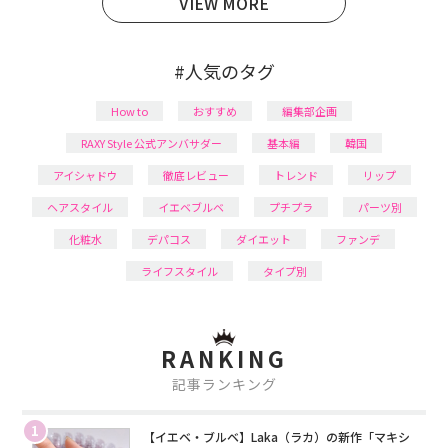
VIEW MORE
#人気のタグ
How to
おすすめ
編集部企画
RAXY Style 公式アンバサダー
基本編
韓国
アイシャドウ
徹底レビュー
トレンド
リップ
ヘアスタイル
イエベブルベ
プチプラ
パーツ別
化粧水
デパコス
ダイエット
ファンデ
ライフスタイル
タイプ別
RANKING
記事ランキング
1
【イエベ・ブルベ】Laka（ラカ）の新作「マキシ