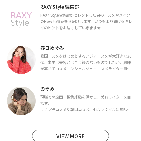
RAXY Style 編集部
RAXY Style編集部がセレクトした旬のコスメやメイク
のHow to情報をお届けします。いつもより輝けるキレ
イのヒントをお届けしていきます★
春日めぐみ
韓国コスメをはじめとするアジアコスメが大好きな30
代。本業は美容とは全く縁のないものでしたが、趣味
が高じてコスメコンシェルジュ・コスメライター資格
を取得し、現在は韓国コスメライターとして活動中。
都内で16タイプパーソナルカラー診断・顔タイプ診
断・骨格診断によるイメージコンサルティングも行っ
のぞみ
ています。
現職での企画・編集経験を活かし、美容ライターを目
指す。
プチプラコスメや韓国コスメ、セルフネイルに興味が
あり、美容系SNSや動画で最新情報をチェック。家事や
育児の合間に取り入れられる時短美容テクも実践中。
日本化粧品検定1級保有。
VIEW MORE