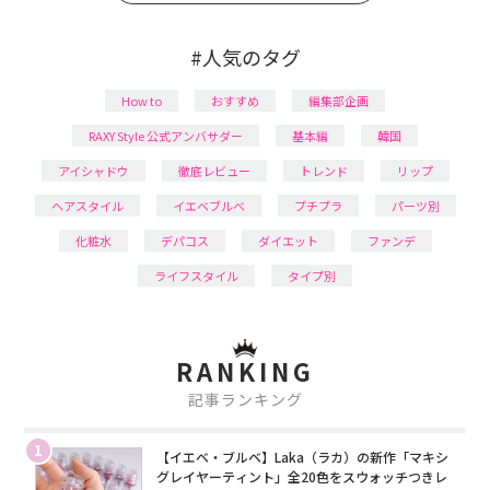
#人気のタグ
How to
おすすめ
編集部企画
RAXY Style 公式アンバサダー
基本編
韓国
アイシャドウ
徹底レビュー
トレンド
リップ
ヘアスタイル
イエベブルベ
プチプラ
パーツ別
化粧水
デパコス
ダイエット
ファンデ
ライフスタイル
タイプ別
RANKING
記事ランキング
1
【イエベ・ブルベ】Laka（ラカ）の新作「マキシ
グレイヤーティント」全20色をスウォッチつきレ