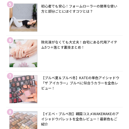
5
初心者でも安心！フォームローラーの簡単な使い
方と部分ごとにほぐすコツとは？
6
除光液がなくても大丈夫！自宅にある代用アイテ
ム5つ＋落とす裏技まとめ！
7
【ブルベ夏＆ブルベ冬】KATEの単色アイシャドウ
「ザ アイカラー」ブルベに似合うカラーを全色レ
ビュー！
8
【イエベ・ブルベ別】韓国コスメWAKEMAKEのア
イシャドウパレットを全色レビュー！最新色もご
紹介