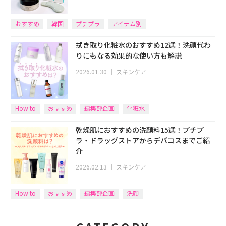
おすすめ
韓国
プチプラ
アイテム別
拭き取り化粧水のおすすめ12選！洗顔代わ
りにもなる効果的な使い方も解説
2026.01.30
｜
スキンケア
How to
おすすめ
編集部企画
化粧水
乾燥肌におすすめの洗顔料15選！プチプ
ラ・ドラッグストアからデパコスまでご紹
介
2026.02.13
｜
スキンケア
How to
おすすめ
編集部企画
洗顔