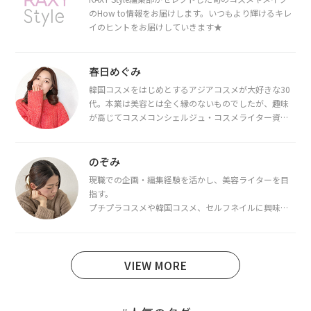
のHow to情報をお届けします。いつもより輝けるキレ
イのヒントをお届けしていきます★
春日めぐみ
韓国コスメをはじめとするアジアコスメが大好きな30
代。本業は美容とは全く縁のないものでしたが、趣味
が高じてコスメコンシェルジュ・コスメライター資格
を取得し、現在は韓国コスメライターとして活動中。
都内で16タイプパーソナルカラー診断・顔タイプ診
断・骨格診断によるイメージコンサルティングも行っ
のぞみ
ています。
現職での企画・編集経験を活かし、美容ライターを目
指す。
プチプラコスメや韓国コスメ、セルフネイルに興味が
あり、美容系SNSや動画で最新情報をチェック。家事や
育児の合間に取り入れられる時短美容テクも実践中。
日本化粧品検定1級保有。
VIEW MORE