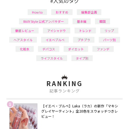
#人気のタグ
How to
おすすめ
編集部企画
RAXY Style 公式アンバサダー
基本編
韓国
徹底レビュー
アイシャドウ
トレンド
リップ
ヘアスタイル
イエベブルベ
プチプラ
パーツ別
化粧水
デパコス
ダイエット
ファンデ
ライフスタイル
タイプ別
RANKING
記事ランキング
1
【イエベ・ブルベ】Laka（ラカ）の新作「マキシ
グレイヤーティント」全20色をスウォッチつきレ
ビュー！