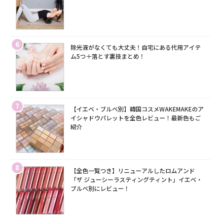
6
除光液がなくても大丈夫！自宅にある代用アイテ
ム5つ＋落とす裏技まとめ！
7
【イエベ・ブルベ別】韓国コスメWAKEMAKEのア
イシャドウパレットを全色レビュー！最新色もご
紹介
8
【全色一覧つき】リニューアルしたロムアンド
「ザ ジューシーラスティングティント」イエベ・
ブルベ別にレビュー！