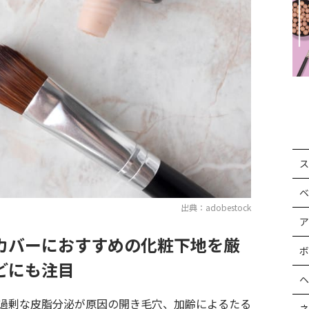
ス
ベ
出典：adobestock
ア
カバーにおすすめの化粧下地を厳
ボ
どにも注目
ヘ
過剰な皮脂分泌が原因の開き毛穴、加齢によるたる
ネ