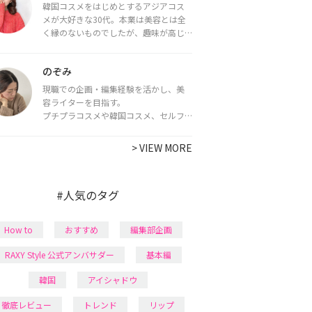
韓国コスメをはじめとするアジアコス
メが大好きな30代。本業は美容とは全
く縁のないものでしたが、趣味が高じ
てコスメコンシェルジュ・コスメライ
ター資格を取得し、現在は韓国コスメ
のぞみ
ライターとして活動中。
都内で16タイプパーソナルカラー診
現職での企画・編集経験を活かし、美
断・顔タイプ診断・骨格診断によるイ
容ライターを目指す。
メージコンサルティングも行っていま
プチプラコスメや韓国コスメ、セルフ
す。
ネイルに興味があり、美容系SNSや動画
で最新情報をチェック。家事や育児の合
>
VIEW MORE
間に取り入れられる時短美容テクも実
践中。日本化粧品検定1級保有。
#人気のタグ
How to
おすすめ
編集部企画
RAXY Style 公式アンバサダー
基本編
韓国
アイシャドウ
徹底レビュー
トレンド
リップ