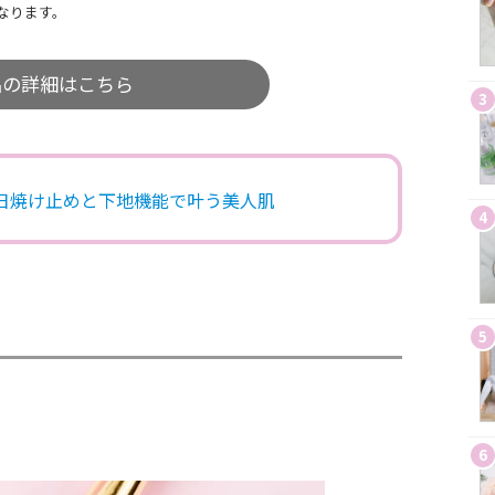
なります。
品の詳細はこちら
3
！日焼け止めと下地機能で叶う美人肌
4
5
6