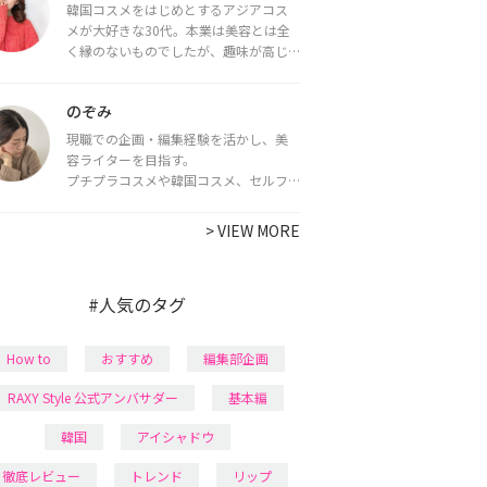
韓国コスメをはじめとするアジアコス
メが大好きな30代。本業は美容とは全
く縁のないものでしたが、趣味が高じ
てコスメコンシェルジュ・コスメライ
ター資格を取得し、現在は韓国コスメ
のぞみ
ライターとして活動中。
都内で16タイプパーソナルカラー診
現職での企画・編集経験を活かし、美
断・顔タイプ診断・骨格診断によるイ
容ライターを目指す。
メージコンサルティングも行っていま
プチプラコスメや韓国コスメ、セルフ
す。
ネイルに興味があり、美容系SNSや動画
で最新情報をチェック。家事や育児の合
>
VIEW MORE
間に取り入れられる時短美容テクも実
践中。日本化粧品検定1級保有。
#人気のタグ
How to
おすすめ
編集部企画
RAXY Style 公式アンバサダー
基本編
韓国
アイシャドウ
徹底レビュー
トレンド
リップ